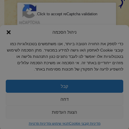
CAPTCHA
Click to accept reCaptcha validation.
הסכמה
(חובה)
ניהול הסכמה
אני מאשר/ת כי קראתי והבנתי את
מדיניות הפרטיות
ואני מסכים/ה לתנאיה.
כדי לספק את החוויה הטובה ביותר, אנו משתמשים בטכנולוגיות כמו
קובצי Cookie לאחסון ו/או גישה למידע במכשיר. מתן הסכמה לשימוש
בטכנולוגיות אלו יאפשר לנו לעבד נתונים כגון התנהגות גלישה או
מזהים ייחודיים באתר זה. אי הסכמה או משיכת הסכמה עלולים
להשפיע לרעה על תפקודן של תכונות מסוימות באתר.
2018 כל הזכויות שמורות לקול רינה
הצהרת נגישות
קבל
מדיניות פרטיות
דחה
מדיניות קובצי Cookie
הצגת העדפות
מדיניות קובצי Cookie
תנאי שימוש ומדיניות פרטיות
ד