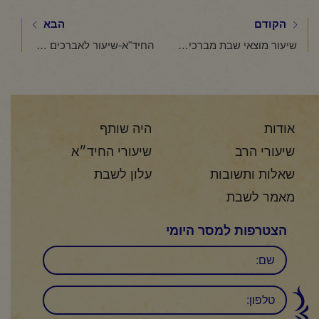
הקודם
הבא
שיעור מוצאי שבת מברכין פרשת במדבר באר שבע בית כנסת שבת אחים
החיד"א-שיעור לאברכים לקראת חג השבועות-א' סיון תשפ"ו
אודות
היה שותף
שיעורי הרב
שיעורי החיד״א
שאלות ותשובות
עלון לשבת
מאמר לשבת
הצטרפות למסר היומי
שם
טלפון: