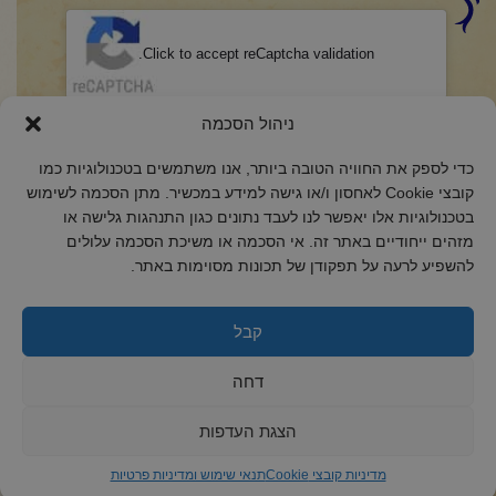
CAPTCHA
Click to accept reCaptcha validation.
הסכמה
(חובה)
ניהול הסכמה
אני מאשר/ת כי קראתי והבנתי את
מדיניות הפרטיות
ואני מסכים/ה לתנאיה.
כדי לספק את החוויה הטובה ביותר, אנו משתמשים בטכנולוגיות כמו
קובצי Cookie לאחסון ו/או גישה למידע במכשיר. מתן הסכמה לשימוש
בטכנולוגיות אלו יאפשר לנו לעבד נתונים כגון התנהגות גלישה או
מזהים ייחודיים באתר זה. אי הסכמה או משיכת הסכמה עלולים
להשפיע לרעה על תפקודן של תכונות מסוימות באתר.
2018 כל הזכויות שמורות לקול רינה
הצהרת נגישות
קבל
מדיניות פרטיות
דחה
מדיניות קובצי Cookie
הצגת העדפות
מדיניות קובצי Cookie
תנאי שימוש ומדיניות פרטיות
ד