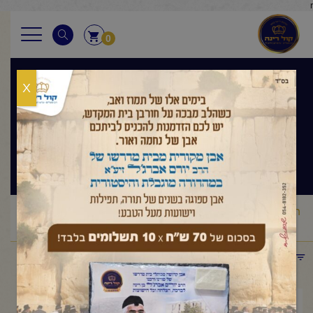
r
0
X
בגובה העיניים
הלכה ותניא יומי
ראשי
שיעורי החיד"א
בגובה העיניים הלכה ותניא יומי
החיד"א
/
/
/
-תניא יומי ובגובה העיניים-כ"ח תמוז תשפ"ה
תפריט קטגוריות
אוגוסט 4, 2025