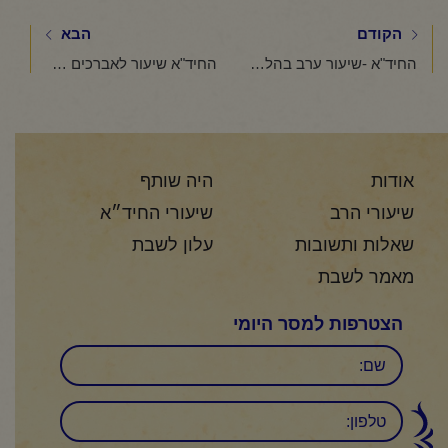
הקודם
הבא
החיד"א -שיעור ערב בהלכה ובאגדה- אור לכ"ח תמוז תשפ"ה
החיד"א שיעור לאברכים פרשת "מטות מסעי"-כ"ח תמוז תשפ"ה
אודות
היה שותף
שיעורי הרב
שיעורי החיד״א
שאלות ותשובות
עלון לשבת
מאמר לשבת
הצטרפות למסר היומי
שם
טלפון: