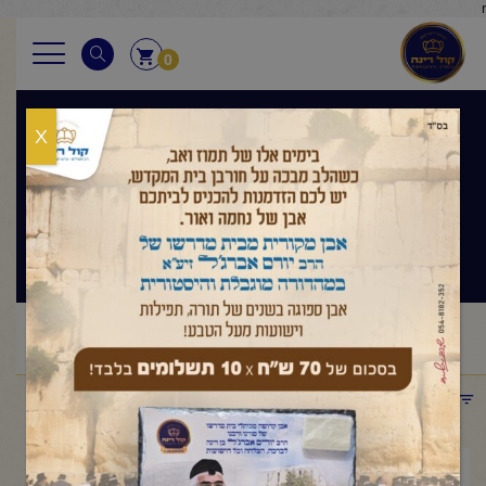
r
0
X
בגובה העיניים
הלכה ותניא יומי
ראשי
שיעורי החיד"א
בגובה העיניים הלכה ותניא יומי
/
/
/
החיד"א-תניא יומי ובגובה העיניים-כ"ד טבת תשפ"ו
תפריט קטגוריות
ינואר 29, 2026