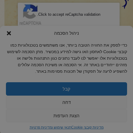
CAPTCHA
Click to accept reCaptcha validation.
הסכמה
(חובה)
ניהול הסכמה
אני מאשר/ת כי קראתי והבנתי את
מדיניות הפרטיות
ואני מסכים/ה לתנאיה.
כדי לספק את החוויה הטובה ביותר, אנו משתמשים בטכנולוגיות כמו
קובצי Cookie לאחסון ו/או גישה למידע במכשיר. מתן הסכמה לשימוש
בטכנולוגיות אלו יאפשר לנו לעבד נתונים כגון התנהגות גלישה או
מזהים ייחודיים באתר זה. אי הסכמה או משיכת הסכמה עלולים
להשפיע לרעה על תפקודן של תכונות מסוימות באתר.
2018 כל הזכויות שמורות לקול רינה
הצהרת נגישות
קבל
מדיניות פרטיות
דחה
מדיניות קובצי Cookie
הצגת העדפות
מדיניות קובצי Cookie
תנאי שימוש ומדיניות פרטיות
ד