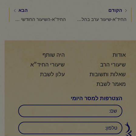
הקודם
הבא
החיד"א-שיעור ערב בהלכה ובאגדה-אור לכ"ד טבת תשפ"ו
החיד"א-השיעור החודשי לנשים-אור לכ"ז טבת תשפ"ו
אודות
היה שותף
שיעורי הרב
שיעורי החיד״א
שאלות ותשובות
עלון לשבת
מאמר לשבת
הצטרפות למסר היומי
שם
טלפון: