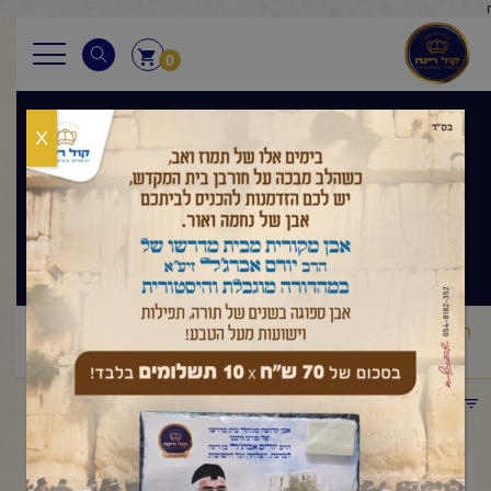
r
0
X
בגובה העיניים
הלכה ותניא יומי
ראשי
שיעורי החיד"א
בגובה העיניים הלכה ותניא יומי
החיד"א
/
/
/
-תניא יומי ובגובה העיניים-כ"ג טבת תשפ"ה
תפריט קטגוריות
מרץ 19, 2025