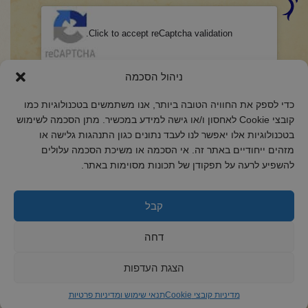
CAPTCHA
Click to accept reCaptcha validation.
הסכמה
(חובה)
ניהול הסכמה
אני מאשר/ת כי קראתי והבנתי את
מדיניות הפרטיות
ואני מסכים/ה לתנאיה.
כדי לספק את החוויה הטובה ביותר, אנו משתמשים בטכנולוגיות כמו
קובצי Cookie לאחסון ו/או גישה למידע במכשיר. מתן הסכמה לשימוש
בטכנולוגיות אלו יאפשר לנו לעבד נתונים כגון התנהגות גלישה או
מזהים ייחודיים באתר זה. אי הסכמה או משיכת הסכמה עלולים
להשפיע לרעה על תפקודן של תכונות מסוימות באתר.
2018 כל הזכויות שמורות לקול רינה
הצהרת נגישות
קבל
מדיניות פרטיות
דחה
מדיניות קובצי Cookie
הצגת העדפות
מדיניות קובצי Cookie
תנאי שימוש ומדיניות פרטיות
ד