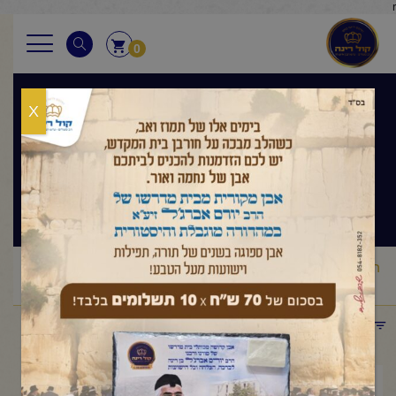
r
0
X
בגובה העיניים
הלכה ותניא יומי
ראשי
שיעורי החיד"א
בגובה העיניים הלכה ותניא יומי
החיד"א
/
/
/
-תניא יומי ובגובה העיניים-כ"ג בשבט תשפ"ו
תפריט קטגוריות
מרץ 17, 2026