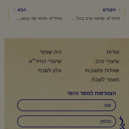
הקודם
הבא
החיד"א -שיעור ערב בהלכה ובאגדה-אור לכ"ג בשבט תשפ"ו
החיד"א -תניא יומי ובגובה העיניים-כ"ד בשבט תשפ"ו
אודות
היה שותף
שיעורי הרב
שיעורי החיד״א
שאלות ותשובות
עלון לשבת
מאמר לשבת
הצטרפות למסר היומי
שם
טלפון: