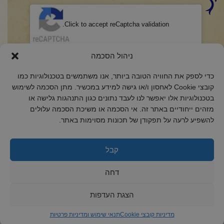
CAPTCHA
Click to accept reCaptcha validation.
הסכמה
(חובה)
ניהול הסכמה
אני מאשר/ת כי קראתי והבנתי את
מדיניות הפרטיות
ואני מסכים/ה לתנאיה.
כדי לספק את החוויה הטובה ביותר, אנו משתמשים בטכנולוגיות כמו
קובצי Cookie לאחסון ו/או גישה למידע במכשיר. מתן הסכמה לשימוש
בטכנולוגיות אלו יאפשר לנו לעבד נתונים כגון התנהגות גלישה או
מזהים ייחודיים באתר זה. אי הסכמה או משיכת הסכמה עלולים
להשפיע לרעה על תפקודן של תכונות מסוימות באתר.
2018 כל הזכויות שמורות לקול רינה
הצהרת נגישות
קבל
מדיניות פרטיות
דחה
מדיניות קובצי Cookie
הצגת העדפות
מדיניות קובצי Cookie
תנאי שימוש ומדיניות פרטיות
ד