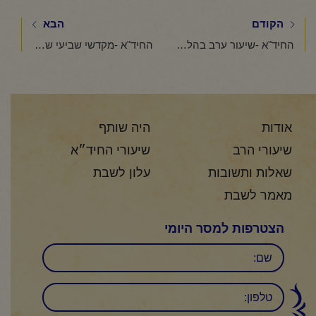
הקודם
הבא
החיד"א -שיעור ערב בהלכה ובאגדה-אור לכ"ב תמוז תשפ"ה
החיד"א -מקדשי שביעי שיעור בקהלת-כ"ב תמוז תשפ"ה
אודות
היה שותף
שיעורי הרב
שיעורי החיד״א
שאלות ותשובות
עלון לשבת
מאמר לשבת
הצטרפות למסר היומי
שם
טלפון: