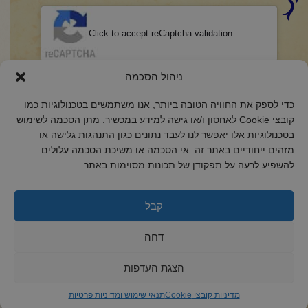
CAPTCHA
Click to accept reCaptcha validation.
הסכמה
(חובה)
ניהול הסכמה
אני מאשר/ת כי קראתי והבנתי את
מדיניות הפרטיות
ואני מסכים/ה לתנאיה.
כדי לספק את החוויה הטובה ביותר, אנו משתמשים בטכנולוגיות כמו
קובצי Cookie לאחסון ו/או גישה למידע במכשיר. מתן הסכמה לשימוש
בטכנולוגיות אלו יאפשר לנו לעבד נתונים כגון התנהגות גלישה או
מזהים ייחודיים באתר זה. אי הסכמה או משיכת הסכמה עלולים
להשפיע לרעה על תפקודן של תכונות מסוימות באתר.
2018 כל הזכויות שמורות לקול רינה
הצהרת נגישות
קבל
מדיניות פרטיות
דחה
מדיניות קובצי Cookie
הצגת העדפות
מדיניות קובצי Cookie
תנאי שימוש ומדיניות פרטיות
ד