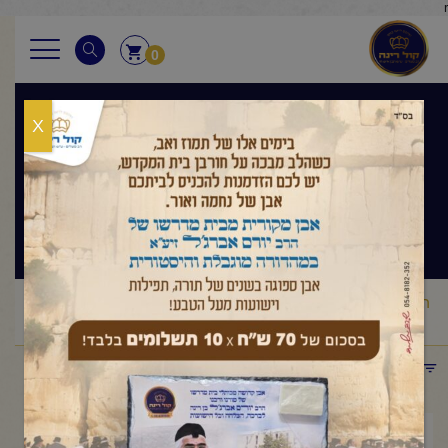
r
0
X
בגובה העיניים
הלכה ותניא יומי
ראשי
שיעורי החיד"א
בגובה העיניים הלכה ותניא יומי
החיד"א
/
/
/
-תניא יומי ובגובה העיניים-כ"ב תמוז תשפ"ה
תפריט קטגוריות
אוגוסט 4, 2025