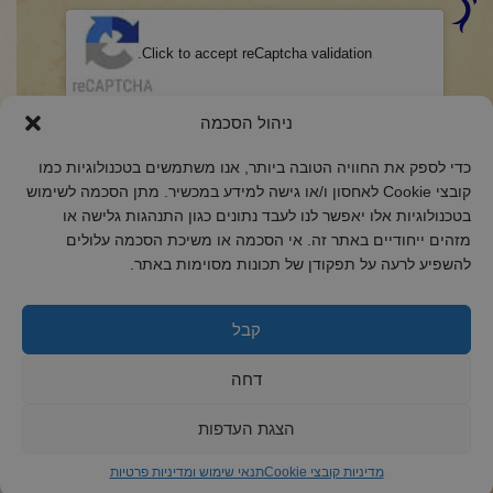
CAPTCHA
Click to accept reCaptcha validation.
הסכמה
(חובה)
ניהול הסכמה
אני מאשר/ת כי קראתי והבנתי את
מדיניות הפרטיות
ואני מסכים/ה לתנאיה.
כדי לספק את החוויה הטובה ביותר, אנו משתמשים בטכנולוגיות כמו
קובצי Cookie לאחסון ו/או גישה למידע במכשיר. מתן הסכמה לשימוש
בטכנולוגיות אלו יאפשר לנו לעבד נתונים כגון התנהגות גלישה או
מזהים ייחודיים באתר זה. אי הסכמה או משיכת הסכמה עלולים
להשפיע לרעה על תפקודן של תכונות מסוימות באתר.
2018 כל הזכויות שמורות לקול רינה
הצהרת נגישות
קבל
מדיניות פרטיות
דחה
מדיניות קובצי Cookie
הצגת העדפות
מדיניות קובצי Cookie
תנאי שימוש ומדיניות פרטיות
ד