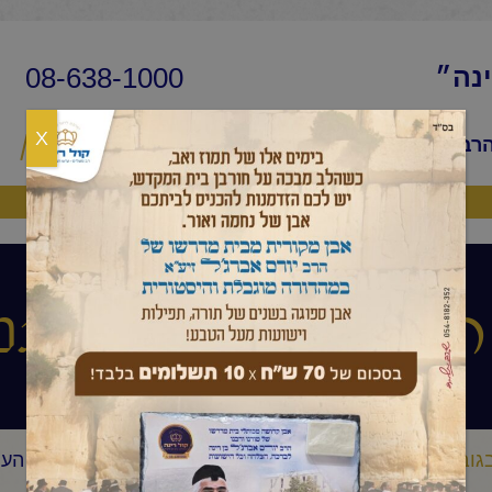
08-638-1000
ינה״
X
הרב
שיעורי החיד״א
שאלות ותשובות
פ
היה שותף
עיניים הלכה ותני
גובה העיניים הלכה ותניא יומי
החיד"א-תניא יומי ובגובה העי
/