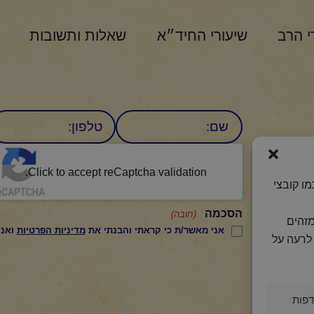
י הרב
שיעורי החיד״א
שאלות ותשובות
שם
טלפון:
CAPTCHA
היומי
Click to accept reCaptcha validation.
ו קובצי
הסכמה
(חובה)
מזהים
אני מאשר/ת כי קראתי והבנתי את
מדיניות הפרטיות
ואני מסכים/ה לתנאיה.
לרעה על
פות