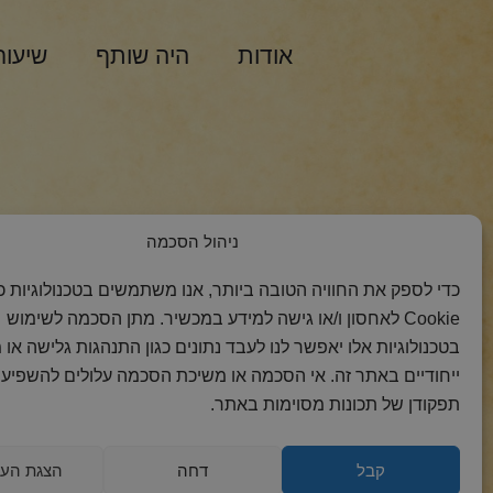
אודות
היה שותף
שיעור
הצטרפות למסר 
ניהול הסכמה
כדי לספק את החוויה הטובה ביותר, אנו משתמשים בטכנולוגיות כמ
Cookie לאחסון ו/או גישה למידע במכשיר. מתן הסכמה לשימוש
בטכנולוגיות אלו יאפשר לנו לעבד נתונים כגון התנהגות גלישה או 
ייחודיים באתר זה. אי הסכמה או משיכת הסכמה עלולים להשפיע 
תפקודן של תכונות מסוימות באתר.
קבל
דחה
הצגת העד
2018 כל הזכויות
הצהרת
מדיניות
מדיניות