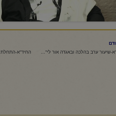
דם
החיד"א-שיעור ערב בהלכה ובאגדה אור לי"ח כסלו תשפ"ה