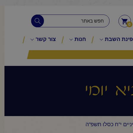
0
ינת השבת
חנות
צור קשר
א יומי
ניים י"ח כסלו תשפ"ה