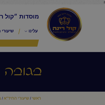
r
מוסדות ״קול ר
עלינו
שיעורי 
בגובה ה
ראשי
שיעורי החיד"א
ב
/
/