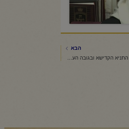
הבא
החיד"א-התחלת התניא הקדישא ובגובה העיניים-י"ט כסלו תשפ"ה