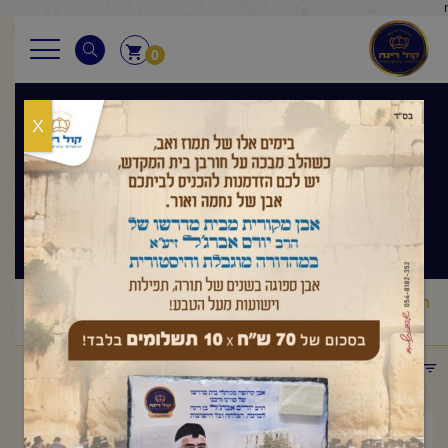
r
0
X
בגובה העיניים
הלכה ותניא יומי
ראשי
שיעורי החיד"א
בגובה העיניים הלכה ותניא יומי
החיד"א
/
/
/
-תניא יומי ובגובה העיניים-י"ז אדר תשפ"ה
תפריט קטגוריות
אפריל 7, 2025