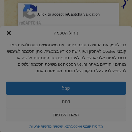
CAPTCHA
Click to accept reCaptcha validation.
הסכמה
(חובה)
ניהול הסכמה
אני מאשר/ת כי קראתי והבנתי את
מדיניות הפרטיות
ואני מסכים/ה לתנאיה.
כדי לספק את החוויה הטובה ביותר, אנו משתמשים בטכנולוגיות כמו
קובצי Cookie לאחסון ו/או גישה למידע במכשיר. מתן הסכמה לשימוש
בטכנולוגיות אלו יאפשר לנו לעבד נתונים כגון התנהגות גלישה או
מזהים ייחודיים באתר זה. אי הסכמה או משיכת הסכמה עלולים
להשפיע לרעה על תפקודן של תכונות מסוימות באתר.
2018 כל הזכויות שמורות לקול רינה
הצהרת נגישות
קבל
מדיניות פרטיות
דחה
מדיניות קובצי Cookie
הצגת העדפות
מדיניות קובצי Cookie
תנאי שימוש ומדיניות פרטיות
ד