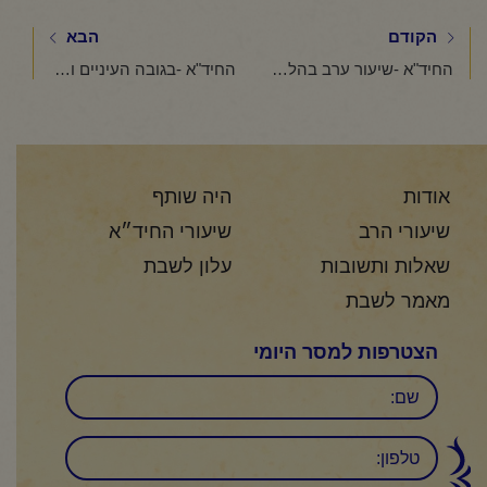
הקודם
הבא
החיד"א -שיעור ערב בהלכה ובאגדה אור לי"ז אדר תשפ"ה
החיד"א -בגובה העיניים ותניא יומי-י"ט אדר תשפ"ה
אודות
היה שותף
שיעורי הרב
שיעורי החיד״א
שאלות ותשובות
עלון לשבת
מאמר לשבת
הצטרפות למסר היומי
שם
טלפון: