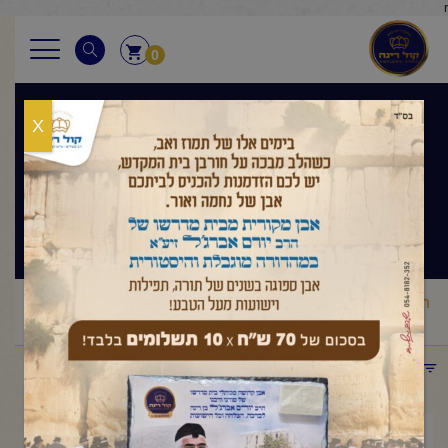
r
0
X
בגובה העיניים
הלכה ותניא יומי
ראשי
שיעורי החיד"א
בגובה העיניים הלכה ותניא יומי
החיד"א
/
/
/
-תניא יומי ובגובה העיניים-י"ד שבט תשפ"ו
תפריט קטגוריות
פברואר 3, 2026