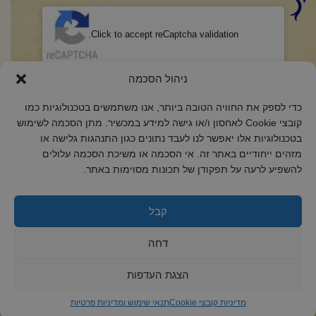
CAPTCHA
Click to accept reCaptcha validation.
הסכמה
(חובה)
ניהול הסכמה
אני מאשר/ת כי קראתי והבנתי את
מדיניות הפרטיות
ואני מסכים/ה לתנאיה.
כדי לספק את החוויה הטובה ביותר, אנו משתמשים בטכנולוגיות כמו
קובצי Cookie לאחסון ו/או גישה למידע במכשיר. מתן הסכמה לשימוש
בטכנולוגיות אלו יאפשר לנו לעבד נתונים כגון התנהגות גלישה או
מזהים ייחודיים באתר זה. אי הסכמה או משיכת הסכמה עלולים
להשפיע לרעה על תפקודן של תכונות מסוימות באתר.
2018 כל הזכויות שמורות לקול רינה
הצהרת נגישות
קבל
מדיניות פרטיות
דחה
מדיניות קובצי Cookie
הצגת העדפות
מדיניות קובצי Cookie
תנאי שימוש ומדיניות פרטיות
ד