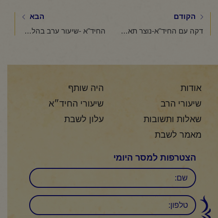
הקודם
הבא
דקה עם החיד"א-נוצר תאנה יאכל פריה- י"ד שבט תשפ"ו
החיד"א -שיעור ערב בהלכה ובאגדה-אור לט"ו בשבט תשפ"ו
אודות
היה שותף
שיעורי הרב
שיעורי החיד״א
שאלות ותשובות
עלון לשבת
מאמר לשבת
הצטרפות למסר היומי
שם
טלפון: