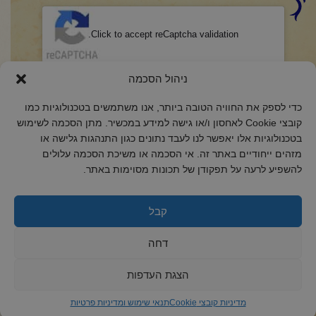
CAPTCHA
Click to accept reCaptcha validation.
הסכמה
(חובה)
ניהול הסכמה
אני מאשר/ת כי קראתי והבנתי את
מדיניות הפרטיות
ואני מסכים/ה לתנאיה.
כדי לספק את החוויה הטובה ביותר, אנו משתמשים בטכנולוגיות כמו
קובצי Cookie לאחסון ו/או גישה למידע במכשיר. מתן הסכמה לשימוש
בטכנולוגיות אלו יאפשר לנו לעבד נתונים כגון התנהגות גלישה או
מזהים ייחודיים באתר זה. אי הסכמה או משיכת הסכמה עלולים
להשפיע לרעה על תפקודן של תכונות מסוימות באתר.
2018 כל הזכויות שמורות לקול רינה
הצהרת נגישות
קבל
מדיניות פרטיות
דחה
מדיניות קובצי Cookie
הצגת העדפות
מדיניות קובצי Cookie
תנאי שימוש ומדיניות פרטיות
ד