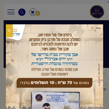
r
0
X
בגובה העיניים
הלכה ותניא יומי
ראשי
שיעורי החיד"א
בגובה העיניים הלכה ותניא יומי
החיד"א
/
/
/
– תניא יומי ובגובה העיניים-י"א שבט תשפ"ו
תפריט קטגוריות
ינואר 29, 2026