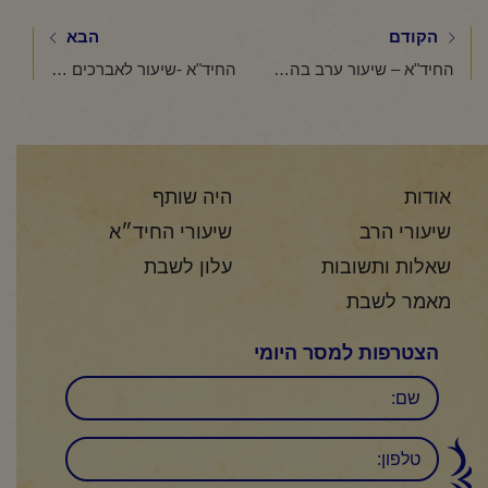
הקודם
הבא
החיד"א – שיעור ערב בהלכה ובאגדה-אור לי"א שבט תשפ"ו
החיד"א -שיעור לאברכים בפרשת "בשלח"-י"א שבט תשפ"ו
אודות
היה שותף
שיעורי הרב
שיעורי החיד״א
שאלות ותשובות
עלון לשבת
מאמר לשבת
הצטרפות למסר היומי
שם
טלפון: