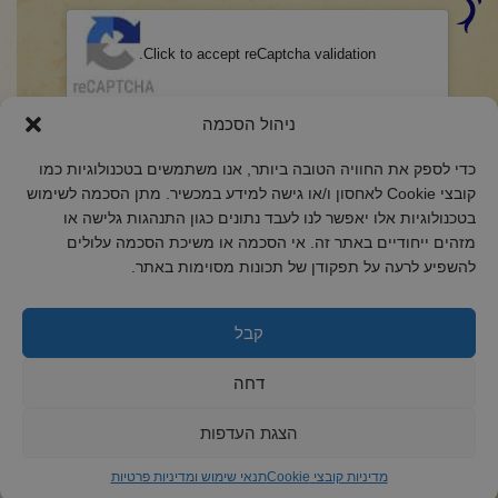
CAPTCHA
Click to accept reCaptcha validation.
הסכמה
(חובה)
ניהול הסכמה
אני מאשר/ת כי קראתי והבנתי את
מדיניות הפרטיות
ואני מסכים/ה לתנאיה.
כדי לספק את החוויה הטובה ביותר, אנו משתמשים בטכנולוגיות כמו
קובצי Cookie לאחסון ו/או גישה למידע במכשיר. מתן הסכמה לשימוש
בטכנולוגיות אלו יאפשר לנו לעבד נתונים כגון התנהגות גלישה או
מזהים ייחודיים באתר זה. אי הסכמה או משיכת הסכמה עלולים
להשפיע לרעה על תפקודן של תכונות מסוימות באתר.
2018 כל הזכויות שמורות לקול רינה
הצהרת נגישות
קבל
מדיניות פרטיות
דחה
מדיניות קובצי Cookie
הצגת העדפות
מדיניות קובצי Cookie
תנאי שימוש ומדיניות פרטיות
ד