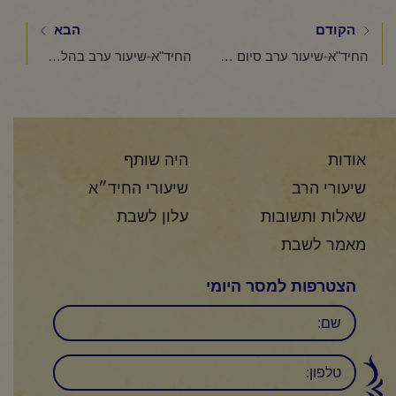
הקודם
הבא
החיד"א-שיעור ערב סיום שולחן ערוך ויום הולדת של מורנו החיד"א-אור לי"א טבת תשפ"ו
החיד"א-שיעור ערב בהלכה ובאגדה-אור לי"ב טבת תשפ"ו
אודות
היה שותף
שיעורי הרב
שיעורי החיד״א
שאלות ותשובות
עלון לשבת
מאמר לשבת
הצטרפות למסר היומי
שם
טלפון: