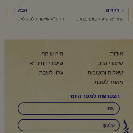
הקודם
הבא
החיד"א-שיעור בוקר בהלכות חנוכה ט' כסלו תשפ"ה
החיד"א-שיעור הלכה לאברכים – ט' כסלו תשפ"ה
אודות
היה שותף
שיעורי הרב
שיעורי החיד״א
שאלות ותשובות
עלון לשבת
מאמר לשבת
הצטרפות למסר היומי
שם
טלפון: