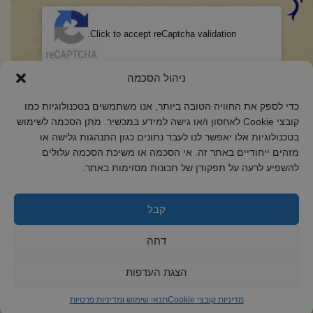
CAPTCHA
Click to accept reCaptcha validation.
הסכמה
(חובה)
ניהול הסכמה
אני מאשר/ת כי קראתי והבנתי את
מדיניות הפרטיות
ואני מסכים/ה לתנאיה.
כדי לספק את החוויה הטובה ביותר, אנו משתמשים בטכנולוגיות כמו
קובצי Cookie לאחסון ו/או גישה למידע במכשיר. מתן הסכמה לשימוש
בטכנולוגיות אלו יאפשר לנו לעבד נתונים כגון התנהגות גלישה או
מזהים ייחודיים באתר זה. אי הסכמה או משיכת הסכמה עלולים
להשפיע לרעה על תפקודן של תכונות מסוימות באתר.
2018 כל הזכויות שמורות לקול רינה
הצהרת נגישות
קבל
מדיניות פרטיות
דחה
מדיניות קובצי Cookie
הצגת העדפות
מדיניות קובצי Cookie
תנאי שימוש ומדיניות פרטיות
ד