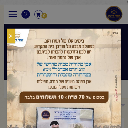
r
0
X
בגובה העיניים
הלכה ותניא יומי
ראשי
שיעורי החיד"א
בגובה העיניים הלכה ותניא יומי
/
/
/
החיד"א-תניא יומי ובגובה העיניים- ט' כסלו תשפ"ה
תפריט קטגוריות
דצמבר 18, 2024