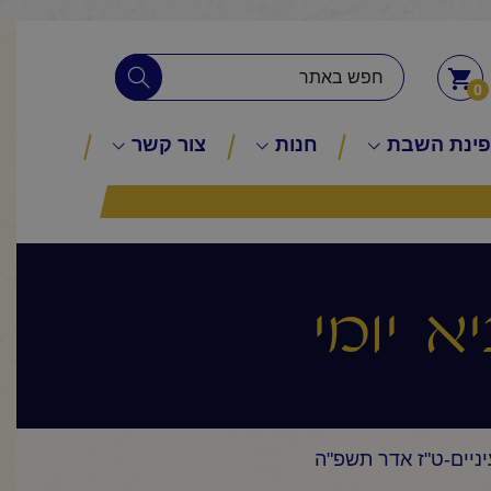
0
ינת השבת
חנות
צור קשר
א יומי
יניים-ט"ז אדר תשפ"ה