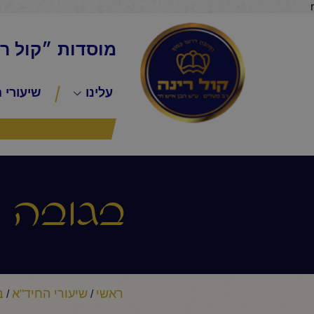
r
מוסדות ״קול ר
עלינו
שיעורי 
בגובה ה
ראשי
שיעורי החיד"א
ב
/
/