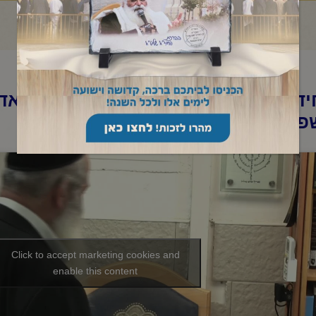
ד"א -תניא יומי ובגובה העיניים-ט"ז אד
פ"ה
Click to accept marketing cookies and
enable this content