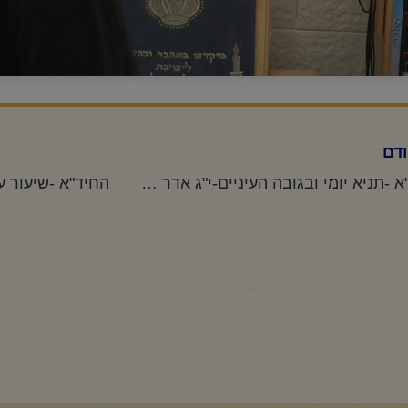
דם
החיד"א -תניא יומי ובגובה העיניים-י"ג אדר תשפ"ה