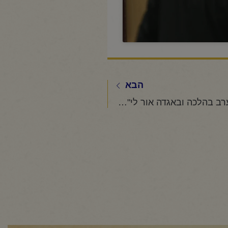
הבא
החיד"א -שיעור ערב בהלכה ובאגדה אור לי"ז אדר תשפ"ה