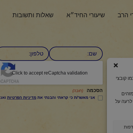
י הרב
שיעורי החיד״א
שאלות ותשובות
שם
טלפון:
CAPTCHA
היומי
Click to accept reCaptcha validation.
ו קובצי
הסכמה
(חובה)
מזהים
אני מאשר/ת כי קראתי והבנתי את
מדיניות הפרטיות
ואני מסכים/ה לתנאיה.
לרעה על
פות