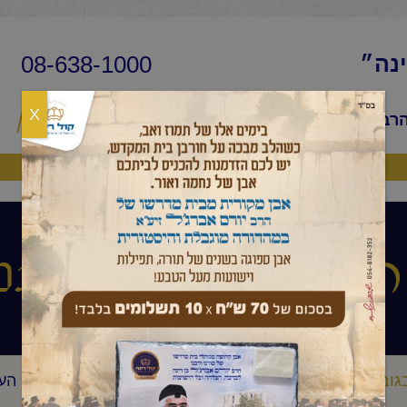
08-638-1000
ינה״
X
הרב
שיעורי החיד״א
שאלות ותשובות
פ
היה שותף
עיניים הלכה ותני
גובה העיניים הלכה ותניא יומי
החיד"א -תניא יומי ובגובה הע
/