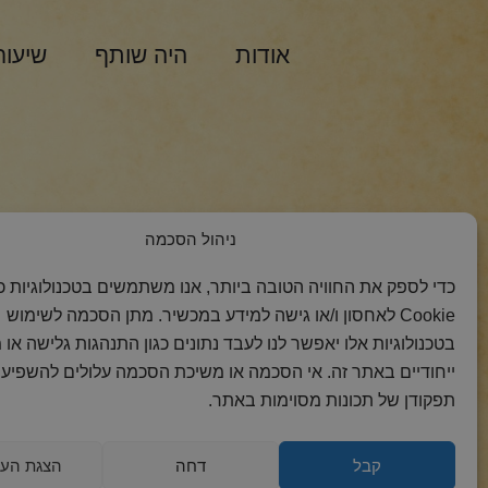
אודות
היה שותף
שיעור
הצטרפות למסר 
ניהול הסכמה
כדי לספק את החוויה הטובה ביותר, אנו משתמשים בטכנולוגיות כמ
Cookie לאחסון ו/או גישה למידע במכשיר. מתן הסכמה לשימוש
בטכנולוגיות אלו יאפשר לנו לעבד נתונים כגון התנהגות גלישה או 
ייחודיים באתר זה. אי הסכמה או משיכת הסכמה עלולים להשפיע 
תפקודן של תכונות מסוימות באתר.
קבל
דחה
הצגת העד
2018 כל הזכויות
הצהרת
מדיניות
מדיניות