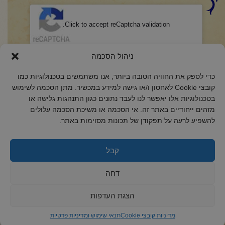
CAPTCHA
Click to accept reCaptcha validation.
הסכמה
(חובה)
ניהול הסכמה
אני מאשר/ת כי קראתי והבנתי את
מדיניות הפרטיות
ואני מסכים/ה לתנאיה.
כדי לספק את החוויה הטובה ביותר, אנו משתמשים בטכנולוגיות כמו
קובצי Cookie לאחסון ו/או גישה למידע במכשיר. מתן הסכמה לשימוש
בטכנולוגיות אלו יאפשר לנו לעבד נתונים כגון התנהגות גלישה או
מזהים ייחודיים באתר זה. אי הסכמה או משיכת הסכמה עלולים
להשפיע לרעה על תפקודן של תכונות מסוימות באתר.
2018 כל הזכויות שמורות לקול רינה
הצהרת נגישות
קבל
מדיניות פרטיות
דחה
מדיניות קובצי Cookie
הצגת העדפות
מדיניות קובצי Cookie
תנאי שימוש ומדיניות פרטיות
ד