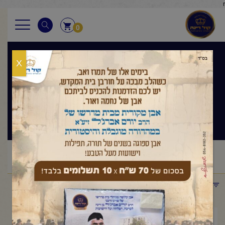
r
0
X
בגובה העיניים
הלכה ותניא יומי
ראשי
שיעורי החיד"א
בגובה העיניים הלכה ותניא יומי
/
/
/
החיד"א-תניא יומי ובגובה העיניים-ח' טבת תשפ"ו
תפריט קטגוריות
ינואר 12, 2026