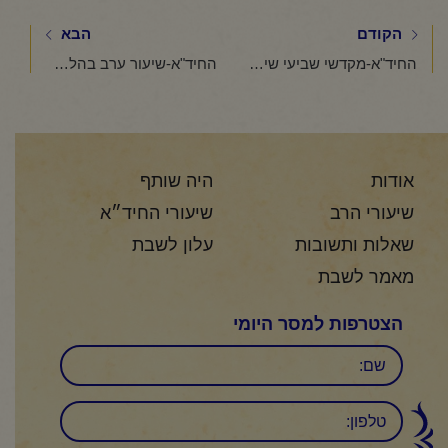
הקודם
הבא
החיד"א-מקדשי שביעי שיעור בקהלת-ו' טבת תשפ"ו
החיד"א-שיעור ערב בהלכה ובאגדה-אור לט' טבת תשפ"ו
אודות
היה שותף
שיעורי הרב
שיעורי החיד״א
שאלות ותשובות
עלון לשבת
מאמר לשבת
הצטרפות למסר היומי
שם
טלפון: