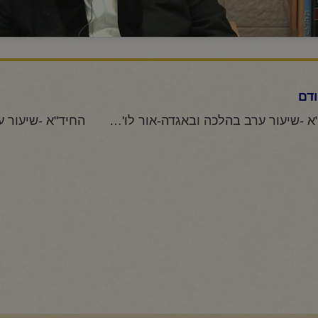
דם
החיד"א -שיעור ערב בהלכה ובאגדה-אור לו' אב תשפ"ה