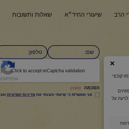
י הרב
שיעורי החיד״א
שאלות ותשובות
שם
טלפון:
CAPTCHA
היומי
Click to accept reCaptcha validation.
ו קובצי
הסכמה
(חובה)
מזהים
אני מאשר/ת כי קראתי והבנתי את
מדיניות הפרטיות
ואני מסכים/ה לתנאיה.
לרעה על
פות