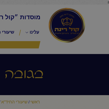
r
מוסדות ״קול ר
עלינו
שיעורי 
בגובה ה
ראשי
שיעורי החיד"א
/
/