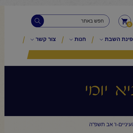
0
ינת השבת
חנות
צור קשר
א יומי
עיניים-ו' אב תשפ"ה