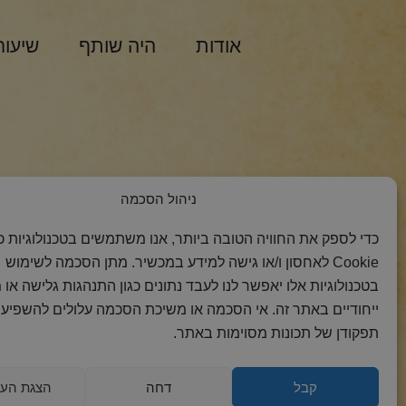
אודות
היה שותף
שיעור
הצטרפות למסר 
ניהול הסכמה
כדי לספק את החוויה הטובה ביותר, אנו משתמשים בטכנולוגיות כמ
Cookie לאחסון ו/או גישה למידע במכשיר. מתן הסכמה לשימוש
בטכנולוגיות אלו יאפשר לנו לעבד נתונים כגון התנהגות גלישה או 
ייחודיים באתר זה. אי הסכמה או משיכת הסכמה עלולים להשפיע 
תפקודן של תכונות מסוימות באתר.
קבל
דחה
הצגת העד
2018 כל הזכויות
הצהרת
מדיניות
מדיניות