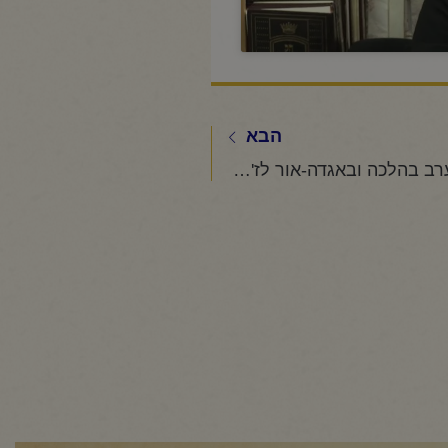
הבא
החיד"א -שיעור ערב בהלכה ובאגדה-אור לז' אב תשפ"ה