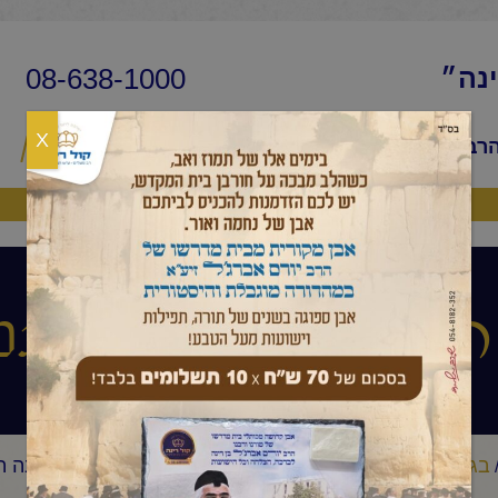
08-638-1000
ינה״
X
הרב
שיעורי החיד״א
שאלות ותשובות
פ
היה שותף
עיניים הלכה ותני
בגובה העיניים הלכה ותניא יומי
החיד"א -תניא יומי ובגובה ה
/