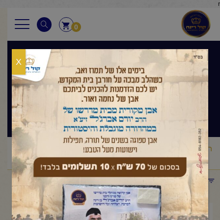
r
0
X
בגובה העיניים
הלכה ותניא יומי
ראשי
שיעורי החיד"א
בגובה העיניים הלכה ותניא יומי
החיד"א-
/
/
/
תניא יומי ובגובה העיניים-א' כסלו תשפ"ו
תפריט קטגוריות
דצמבר 16, 2025