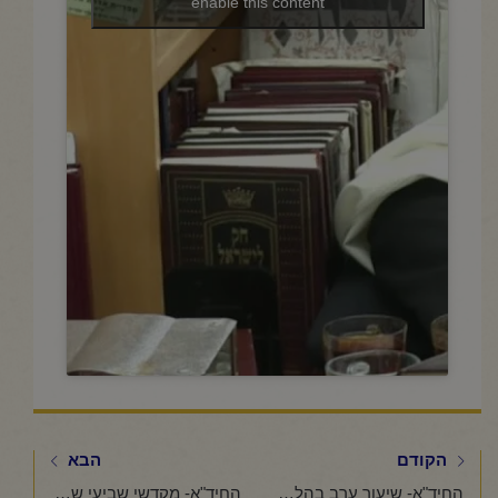
enable this content
הקודם
הבא
החיד"א- שיעור ערב בהלכה ובאגדה-אור לא' כסלו תשפ"ו
החיד"א- מקדשי שביעי שיעור ב"קהלת"-א' כסלו תשפ"ו