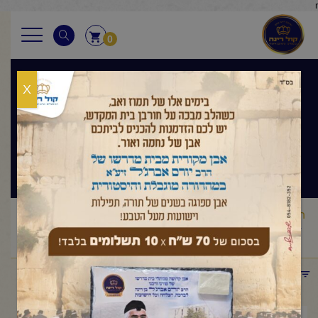
r
0
X
בגובה העיניים
הלכה ותניא יומי
ראשי
שיעורי החיד"א
בגובה העיניים הלכה ותניא יומי
החיד"א
/
/
/
-תניא יומי ובגובה העיניים (אזכרה לרבנית רינה בת עליה ז"ל)-ג'
אב תשפ"ה
תפריט קטגוריות
אוגוסט 4, 2025