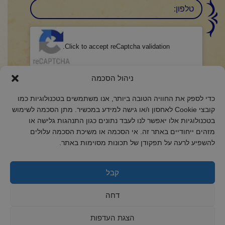
טלפון:
CAPTCHA
Click to accept reCaptcha validation.
הסכמה
(חובה)
ניהול הסכמה
אני מאשר/ת כי קראתי והבנתי את
מדיניות הפרטיות
ואני מסכים/ה לתנאיה.
כדי לספק את החוויה הטובה ביותר, אנו משתמשים בטכנולוגיות כמו
קובצי Cookie לאחסון ו/או גישה למידע במכשיר. מתן הסכמה לשימוש
בטכנולוגיות אלו יאפשר לנו לעבד נתונים כגון התנהגות גלישה או
מזהים ייחודיים באתר זה. אי הסכמה או משיכת הסכמה עלולים
להשפיע לרעה על תפקודן של תכונות מסוימות באתר.
2018 כל הזכויות שמורות לקול רינה
הצהרת נגישות
קבל
מדיניות פרטיות
דחה
מדיניות קובצי Cookie
הצגת העדפות