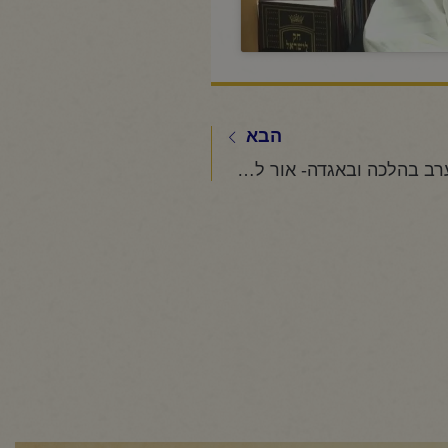
הבא
החיד"א- שיעור ערב בהלכה ובאגדה- אור לג' תמוז תשפ"ו