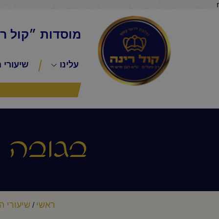
r
מוסדות ״קול ר
עלינו
שיעורי 
בגובה ה
ראשי
שיעורי ה
/