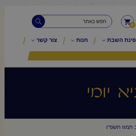
0
ינת השבת
חנות
צור קשר
א יומי
ב תמוז תשפ"ו