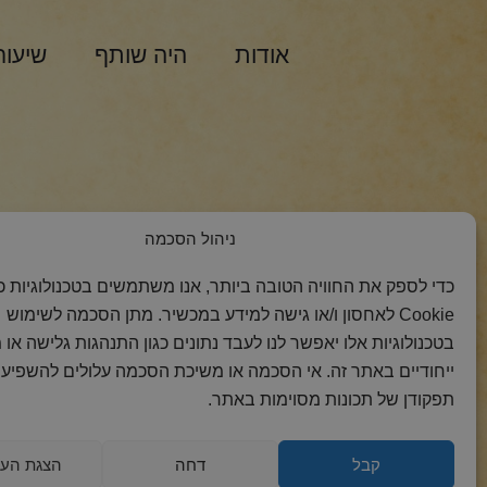
אודות
היה שותף
שיעור
הצטרפות למסר 
ניהול הסכמה
כדי לספק את החוויה הטובה ביותר, אנו משתמשים בטכנולוגיות כמ
Cookie לאחסון ו/או גישה למידע במכשיר. מתן הסכמה לשימוש
בטכנולוגיות אלו יאפשר לנו לעבד נתונים כגון התנהגות גלישה או 
ייחודיים באתר זה. אי הסכמה או משיכת הסכמה עלולים להשפיע 
תפקודן של תכונות מסוימות באתר.
קבל
דחה
הצגת העד
2018 כל הזכויות
הצהרת
מדיניות
מדיניות