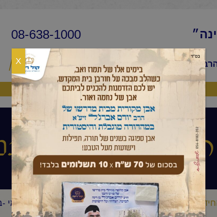
08-638-1000
ינה״
X
הרב
שיעורי החיד״א
שאלות ותשובות
פ
היה שותף
עיניים הלכה ותני
חיד"א
בגובה העיניים הלכה ותניא יומי
החיד"א- תניא יומי -
/
/