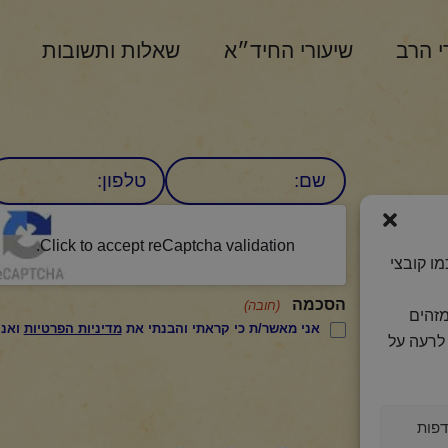
י הרב
שיעורי החיד״א
שאלות ותשובות
שם
טלפון:
CAPTCHA
היומי
Click to accept reCaptcha validation.
ו קובצי
הסכמה
(חובה)
מזהים
אני מאשר/ת כי קראתי והבנתי את
מדיניות הפרטיות
ואני מסכים/ה לתנאיה.
לרעה על
פות