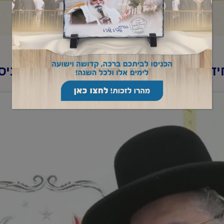
ד"א-שיר השירים לקראת שבת-כ"ג ניס