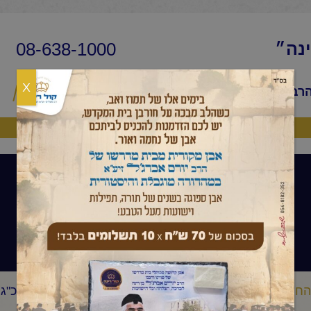
08-638-1000
ינה״
X
הרב
שיעורי החיד״א
שאלות ותשובות
פ
היה שותף
שיר השירים
החיד"א
שיר השירים
החיד"א-שיר השירים לקראת שבת-כ"ג 
/
/