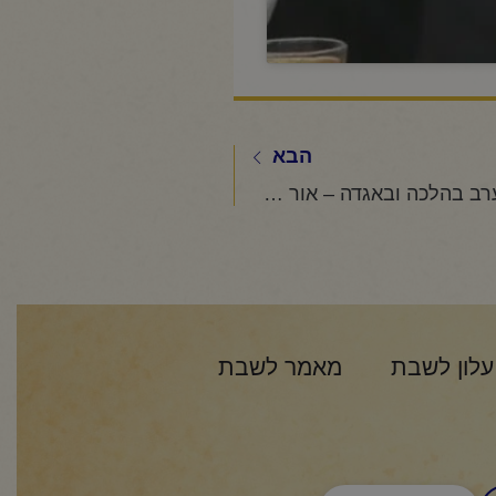
הבא
החיד"א -שיעור ערב בהלכה ובאגדה – אור לכ"ו אייר תשפ"ג
עלון לשבת
מאמר לשבת