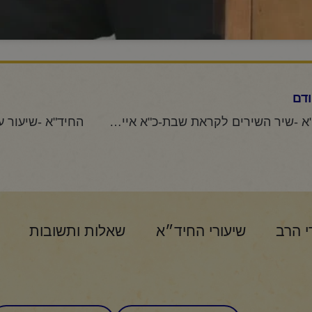
דם
החיד"א -שיר השירים לקראת שבת-כ"א אייר תשפ"ג
י הרב
שיעורי החיד״א
שאלות ותשובות
שם
טלפון: