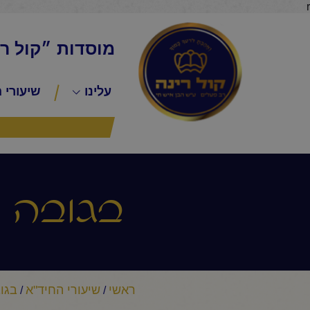
r
מוסדות ״קול ר
עלינו
שיעורי 
בגובה ה
ראשי
שיעורי החיד"א
בגוב
/
/