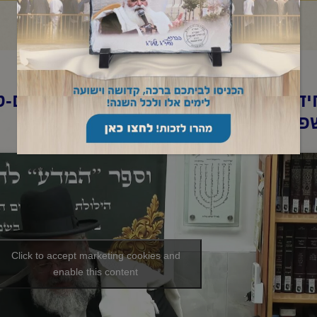
ד"א-שיעור תניא יומי ובגובה העיניים-ט
פ"ו
Click to accept marketing cookies and
enable this content