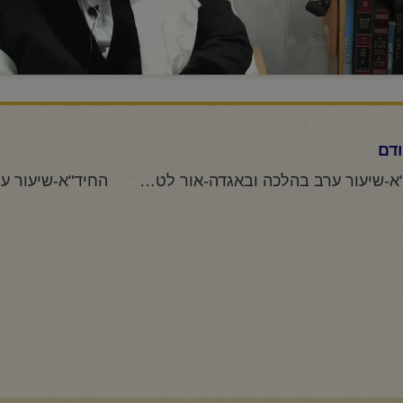
דם
החיד"א-שיעור ערב בהלכה ובאגדה-אור לט"ו תמוז תשפ"ו