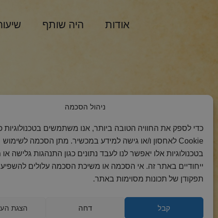
אודות
היה שותף
שיעור
הצטרפות למסר 
ניהול הסכמה
כדי לספק את החוויה הטובה ביותר, אנו משתמשים בטכנולוגיות כמ
Cookie לאחסון ו/או גישה למידע במכשיר. מתן הסכמה לשימוש
בטכנולוגיות אלו יאפשר לנו לעבד נתונים כגון התנהגות גלישה או 
ייחודיים באתר זה. אי הסכמה או משיכת הסכמה עלולים להשפיע 
תפקודן של תכונות מסוימות באתר.
קבל
דחה
הצגת העד
2018 כל הזכויות
הצהרת
מדיניות
מדיניות