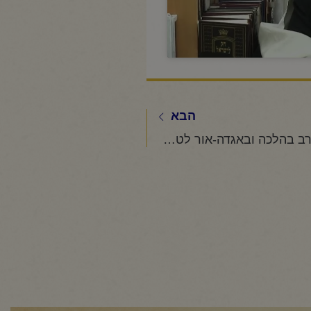
הבא
החיד"א-שיעור ערב בהלכה ובאגדה-אור לט"ז תמוז תשפ"ו