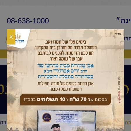
08-638-1000
ינה״
X
הרב
שיעורי החיד״א
שאלות ותשובות
פ
היה שותף
עיניים הלכה ותני
ה העיניים הלכה ותניא יומי
החיד"א-שיעור תניא יומי ובגובה 
/