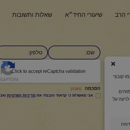
י הרב
שיעורי החיד״א
שאלות ותשובות
שם
טלפון:
CAPTCHA
היומי
Click to accept reCaptcha validation.
ו קובצי
הסכמה
(חובה)
מזהים
אני מאשר/ת כי קראתי והבנתי את
מדיניות הפרטיות
ואני מסכים/ה לתנאיה.
לרעה על
פות