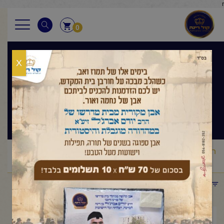
r
0
X
בגובה העיניים
הלכה ותניא יומי
ראשי
שיעורי החיד"א
בגובה העיניים הלכה ותניא יומי
החיד"א-
/
/
/
שיעור תניא יומי ובגובה העיניים-א' תמוז תשפ"ו
תפריט קטגוריות
יולי 7, 2026