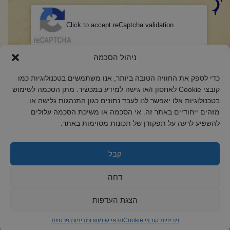
CAPTCHA
Click to accept reCaptcha validation.
הסכמה
(חובה)
ניהול הסכמה
אני מאשר/ת כי קראתי והבנתי את
מדיניות הפרטיות
ואני מסכים/ה לתנאיה.
כדי לספק את החוויה הטובה ביותר, אנו משתמשים בטכנולוגיות כמו
קובצי Cookie לאחסון ו/או גישה למידע במכשיר. מתן הסכמה לשימוש
בטכנולוגיות אלו יאפשר לנו לעבד נתונים כגון התנהגות גלישה או
מזהים ייחודיים באתר זה. אי הסכמה או משיכת הסכמה עלולים
להשפיע לרעה על תפקודן של תכונות מסוימות באתר.
2018 כל הזכויות שמורות לקול רינה
הצהרת נגישות
קבל
מדיניות פרטיות
דחה
מדיניות קובצי Cookie
הצגת העדפות
מדיניות קובצי Cookie
תנאי שימוש ומדיניות פרטיות
ד