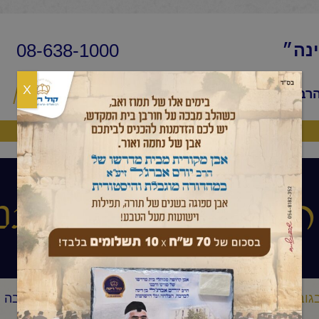
08-638-1000
ינה״
X
הרב
שיעורי החיד״א
שאלות ותשובות
פ
היה שותף
עיניים הלכה ותני
גובה העיניים הלכה ותניא יומי
החיד"א- שיעור תניא ובגובה ה
/