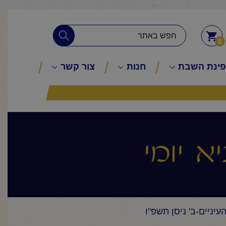
0
ינת השבת
חנות
צור קשר
א יומי
עיניים-ב' ניסן תשפ"ו