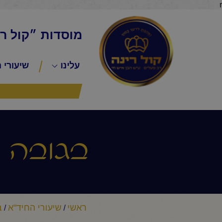
r
מוסדות ״קול ר
עלינו
שיעורי 
בגובה ה
ראשי
שיעורי החיד"א
ב
/
/