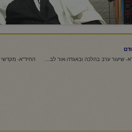
דם
החיד"א- שיעור ערב בהלכה ובאגדה-אור לב' ניסן תשפ"ו