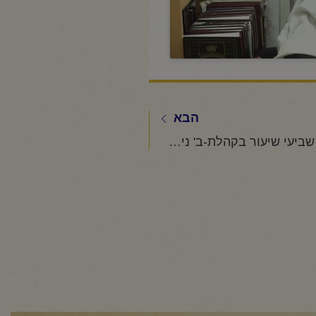
הבא
החיד"א- מקדשי שביעי שיעור בקהלת-ב' ניסן תשפ"ו