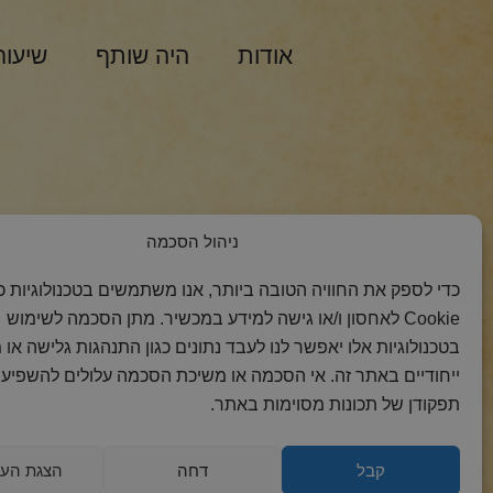
אודות
היה שותף
שיעור
הצטרפות למסר 
ניהול הסכמה
כדי לספק את החוויה הטובה ביותר, אנו משתמשים בטכנולוגיות כמ
Cookie לאחסון ו/או גישה למידע במכשיר. מתן הסכמה לשימוש
בטכנולוגיות אלו יאפשר לנו לעבד נתונים כגון התנהגות גלישה או 
ייחודיים באתר זה. אי הסכמה או משיכת הסכמה עלולים להשפיע 
תפקודן של תכונות מסוימות באתר.
קבל
דחה
הצגת העד
2018 כל הזכויות
הצהרת
מדיניות
מדיניות