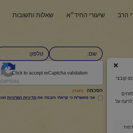
י הרב
שיעורי החיד״א
שאלות ותשובות
שם
טלפון:
CAPTCHA
היומי
Click to accept reCaptcha validation.
ו קובצי
הסכמה
(חובה)
מזהים
אני מאשר/ת כי קראתי והבנתי את
מדיניות הפרטיות
ואני מסכים/ה לתנאיה.
לרעה על
פות