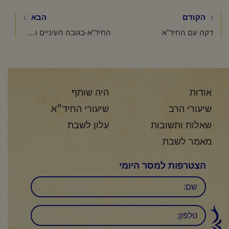
הקודם
הבא
דקה עם החיד"א
החיד"א-בגובה העיניים ותניא יומי-י"ג סיון תשפ"ד
אודות
היה שותף
שיעורי הרב
שיעורי החיד״א
שאלות ותשובות
עלון לשבת
מאמר לשבת
הצטרפות למסר היומי
שם
טלפון: