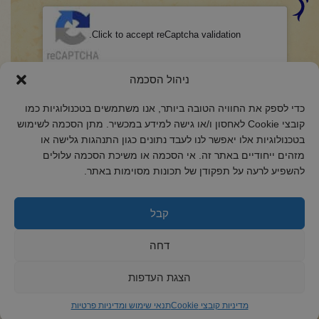
CAPTCHA
Click to accept reCaptcha validation.
הסכמה
(חובה)
ניהול הסכמה
אני מאשר/ת כי קראתי והבנתי את
מדיניות הפרטיות
ואני מסכים/ה לתנאיה.
כדי לספק את החוויה הטובה ביותר, אנו משתמשים בטכנולוגיות כמו
קובצי Cookie לאחסון ו/או גישה למידע במכשיר. מתן הסכמה לשימוש
בטכנולוגיות אלו יאפשר לנו לעבד נתונים כגון התנהגות גלישה או
מזהים ייחודיים באתר זה. אי הסכמה או משיכת הסכמה עלולים
להשפיע לרעה על תפקודן של תכונות מסוימות באתר.
2018 כל הזכויות שמורות לקול רינה
הצהרת נגישות
קבל
מדיניות פרטיות
דחה
מדיניות קובצי Cookie
הצגת העדפות
מדיניות קובצי Cookie
תנאי שימוש ומדיניות פרטיות
ד