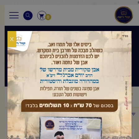
r
0
X
הלכה ואגדה
שיעור ערב
ראשי
שיעורי החיד"א
הלכה ואגדה שיעור ערב
החיד"א-שיעור
/
/
/
ערב בהלכה ובהגדה-אור לי"ג סיון תשפ"ד
תפריט קטגוריות
יוני 19, 2024