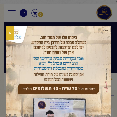
r
0
X
הלכה ואגדה
שיעור ערב
ראשי
שיעורי החיד"א
הלכה ואגדה שיעור ערב
החיד"א-שיעור
/
/
/
ערב בהלכה ובאגדה-אור לכ"ח כסלו תשפ"ו
תפריט קטגוריות
ינואר 12, 2026