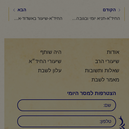
הקודם
הבא
החיד"א-תניא יומי ובגובה העיניים-כ"ז כסלו תשפ"ו
החיד"א-שיעור באשדוד-אור לכ"ח כסלו תשפ"ו
אודות
היה שותף
שיעורי הרב
שיעורי החיד״א
שאלות ותשובות
עלון לשבת
מאמר לשבת
הצטרפות למסר היומי
שם
טלפון: