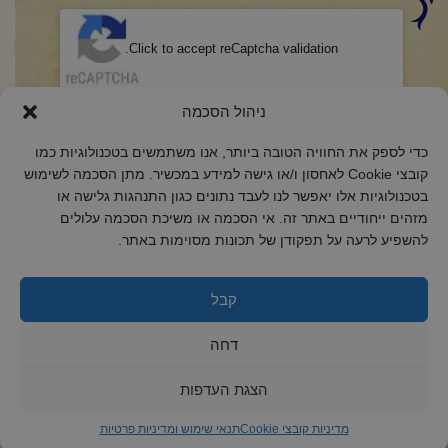
CAPTCHA
Click to accept reCaptcha validation.
הסכמה
(חובה)
ניהול הסכמה
אני מאשר/ת כי קראתי והבנתי את
מדיניות הפרטיות
ואני מסכים/ה לתנאיה.
כדי לספק את החוויה הטובה ביותר, אנו משתמשים בטכנולוגיות כמו
קובצי Cookie לאחסון ו/או גישה למידע במכשיר. מתן הסכמה לשימוש
בטכנולוגיות אלו יאפשר לנו לעבד נתונים כגון התנהגות גלישה או
מזהים ייחודיים באתר זה. אי הסכמה או משיכת הסכמה עלולים
להשפיע לרעה על תפקודן של תכונות מסוימות באתר.
2018 כל הזכויות שמורות לקול רינה
הצהרת נגישות
קבל
מדיניות פרטיות
דחה
מדיניות קובצי Cookie
הצגת העדפות
מדיניות קובצי Cookie
תנאי שימוש ומדיניות פרטיות
ד