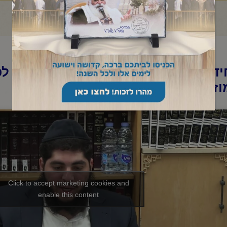
ד"א-שיעור ערב בהלכה ובאגדה-אור לכ
ז תשפ"ו
Click to accept marketing cookies and
enable this content