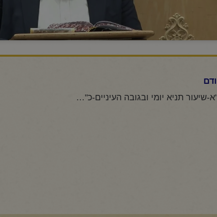
דם
החיד"א-שיעור תניא יומי ובגובה העיניים-כ"א תמוז תשפ"ו