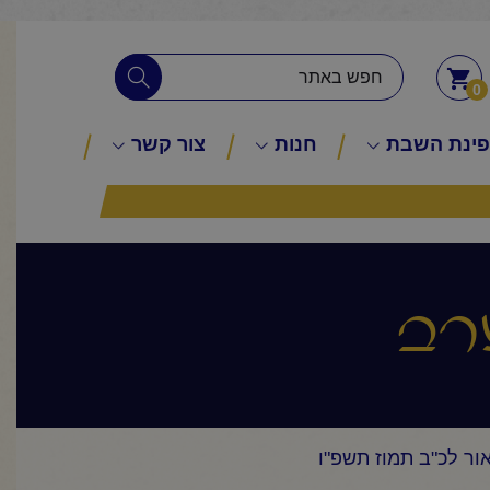
0
ינת השבת
חנות
צור קשר
רב
ור לכ"ב תמוז תשפ"ו