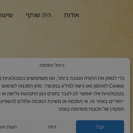
אודות
היה שותף
שיעור
הצטרפות למסר 
ניהול הסכמה
כדי לספק את החוויה הטובה ביותר, אנו משתמשים בטכנולוגיות כמ
Cookie לאחסון ו/או גישה למידע במכשיר. מתן הסכמה לשימוש
בטכנולוגיות אלו יאפשר לנו לעבד נתונים כגון התנהגות גלישה או 
ייחודיים באתר זה. אי הסכמה או משיכת הסכמה עלולים להשפיע 
תפקודן של תכונות מסוימות באתר.
קבל
דחה
הצגת העד
2018 כל הזכויות
הצהרת
מדיניות
מדיניות