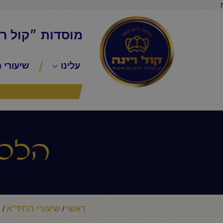
r
מוסדות ״קול ר
עלינו
שיעורי 
הלכה
ראשי
שיעורי החיד"א
ה
/
/