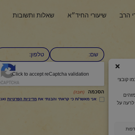
י הרב
שיעורי החיד״א
שאלות ותשובות
שם
טלפון:
CAPTCHA
היומי
Click to accept reCaptcha validation.
ו קובצי
הסכמה
(חובה)
מזהים
אני מאשר/ת כי קראתי והבנתי את
מדיניות הפרטיות
ואני מסכים/ה לתנאיה.
לרעה על
פות