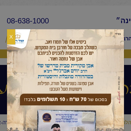
08-638-1000
ינה״
X
הרב
שיעורי החיד״א
שאלות ותשובות
פ
היה שותף
 ואגדה שיעור ע
לכה ואגדה שיעור ערב
החיד"א-שיעור ערב בהלכה ובאגדה-א
/