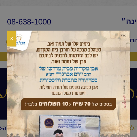
08-638-1000
ינה״
X
הרב
שיעורי החיד״א
שאלות ותשובות
פ
היה שותף
 ואגדה שיעור ע
לכה ואגדה שיעור ערב
החיד"א-שיעור ערב בהלכה ובאגדה-א
/