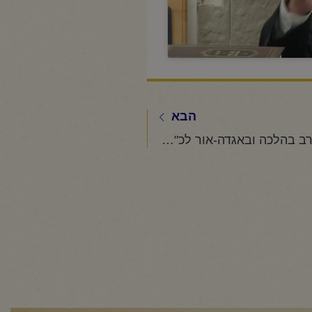
הבא
החיד"א-שיעור ערב בהלכה ובאגדה-אור לכ"ב אייר תשפ"ד