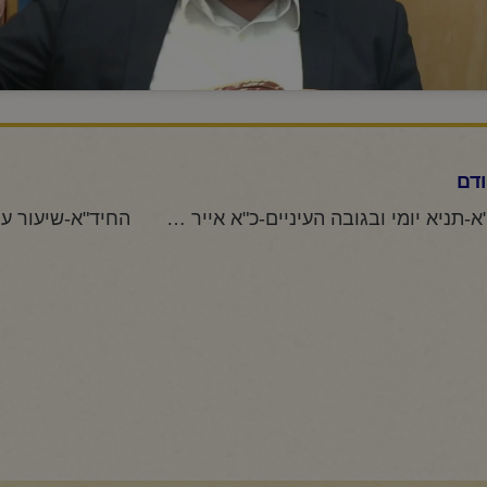
דם
החיד"א-תניא יומי ובגובה העיניים-כ"א אייר תשפ"ד