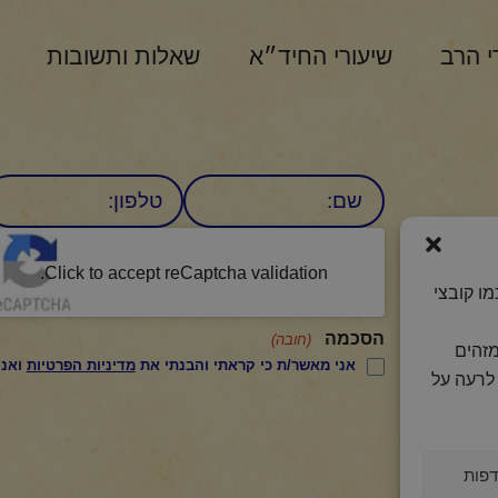
י הרב
שיעורי החיד״א
שאלות ותשובות
שם
טלפון:
CAPTCHA
היומי
Click to accept reCaptcha validation.
ו קובצי
הסכמה
(חובה)
מזהים
אני מאשר/ת כי קראתי והבנתי את
מדיניות הפרטיות
ואני מסכים/ה לתנאיה.
לרעה על
פות