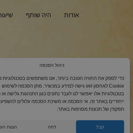
אודות
היה שותף
שיעור
הצטרפות למסר 
ניהול הסכמה
כדי לספק את החוויה הטובה ביותר, אנו משתמשים בטכנולוגיות כמ
Cookie לאחסון ו/או גישה למידע במכשיר. מתן הסכמה לשימוש
בטכנולוגיות אלו יאפשר לנו לעבד נתונים כגון התנהגות גלישה או 
ייחודיים באתר זה. אי הסכמה או משיכת הסכמה עלולים להשפיע 
תפקודן של תכונות מסוימות באתר.
קבל
דחה
הצגת העד
2018 כל הזכויות
הצהרת
מדיניות
מדיניות