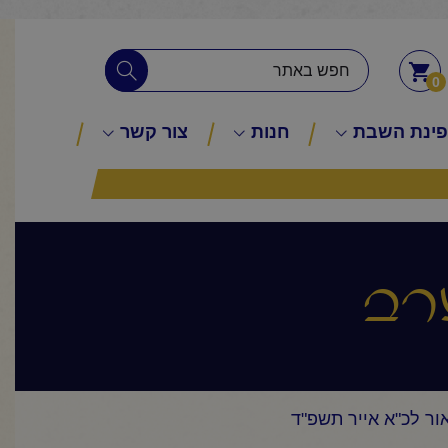
0
ינת השבת
חנות
צור קשר
רב
ור לכ"א אייר תשפ"ד