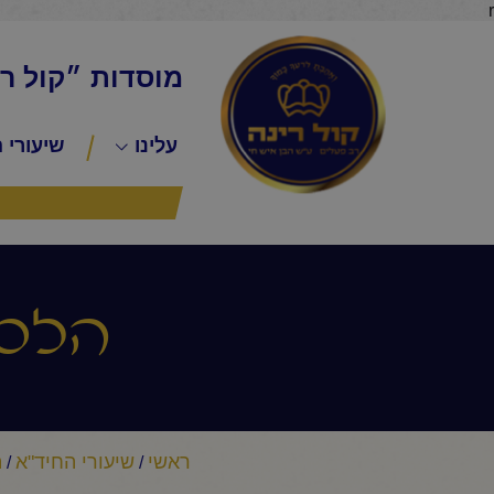
r
מוסדות ״קול ר
עלינו
שיעורי 
הלכה
ראשי
שיעורי החיד"א
ה
/
/