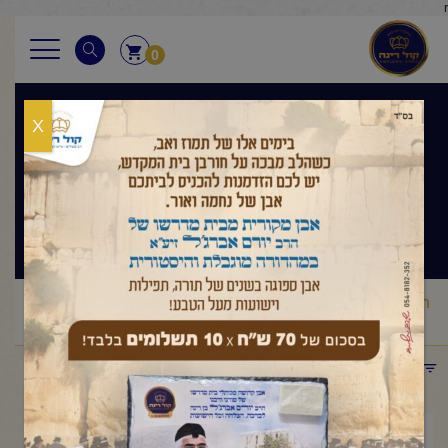
r
0
X
הלכה ואגדה
שיעור ערב
ראשי
שיעורי החיד"א
הלכה ואגדה שיעור ערב
החיד"א -שיעור
/
/
/
ערב בהלכה ובאגדה-אור לט"ז אייר תשפ"ה
תפריט קטגוריות
יולי 13, 2025