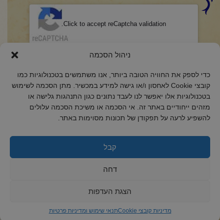
CAPTCHA
Click to accept reCaptcha validation.
הסכמה
(חובה)
ניהול הסכמה
אני מאשר/ת כי קראתי והבנתי את
מדיניות הפרטיות
ואני מסכים/ה לתנאיה.
כדי לספק את החוויה הטובה ביותר, אנו משתמשים בטכנולוגיות כמו
קובצי Cookie לאחסון ו/או גישה למידע במכשיר. מתן הסכמה לשימוש
בטכנולוגיות אלו יאפשר לנו לעבד נתונים כגון התנהגות גלישה או
מזהים ייחודיים באתר זה. אי הסכמה או משיכת הסכמה עלולים
להשפיע לרעה על תפקודן של תכונות מסוימות באתר.
2018 כל הזכויות שמורות לקול רינה
הצהרת נגישות
קבל
מדיניות פרטיות
דחה
מדיניות קובצי Cookie
הצגת העדפות
מדיניות קובצי Cookie
תנאי שימוש ומדיניות פרטיות
ד