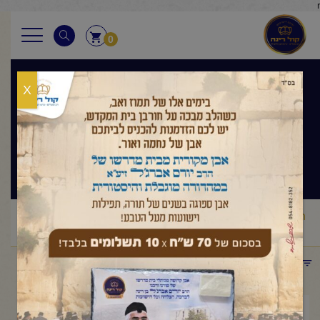
r
0
X
הלכה ואגדה
שיעור ערב
ראשי
שיעורי החיד"א
הלכה ואגדה שיעור ערב
החיד"א-שיעור
/
/
/
ערב בהלכה ואגדה אור ל-ח' תמוז תשפ"ו
תפריט קטגוריות
יולי 7, 2026