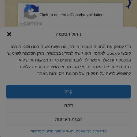
CAPTCHA
Click to accept reCaptcha validation.
הסכמה
(חובה)
ניהול הסכמה
אני מאשר/ת כי קראתי והבנתי את
מדיניות הפרטיות
ואני מסכים/ה לתנאיה.
כדי לספק את החוויה הטובה ביותר, אנו משתמשים בטכנולוגיות כמו
קובצי Cookie לאחסון ו/או גישה למידע במכשיר. מתן הסכמה לשימוש
בטכנולוגיות אלו יאפשר לנו לעבד נתונים כגון התנהגות גלישה או
מזהים ייחודיים באתר זה. אי הסכמה או משיכת הסכמה עלולים
להשפיע לרעה על תפקודן של תכונות מסוימות באתר.
2018 כל הזכויות שמורות לקול רינה
הצהרת נגישות
קבל
מדיניות פרטיות
דחה
מדיניות קובצי Cookie
הצגת העדפות
מדיניות קובצי Cookie
תנאי שימוש ומדיניות פרטיות
ד