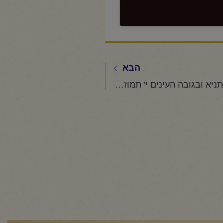
הבא
החיד"א-שיעור בתניא ובגובה העינים י' תמוז תשפ"ו