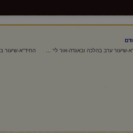
דם
החיד"א-שיעור ערב בהלכה ובאגדה-אור לי' תמוז תשפ"ו