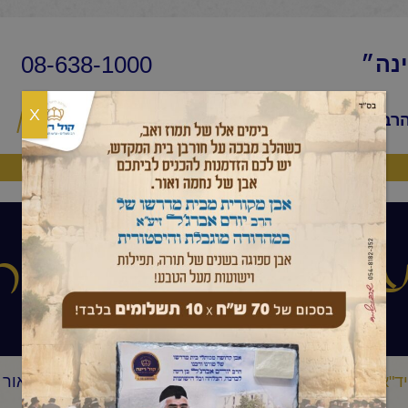
08-638-1000
ינה״
X
הרב
שיעורי החיד״א
שאלות ותשובות
פ
היה שותף
ורים ברחבי האר
ד"א
שיעורים ברחבי הארץ
החיד"א – שיעור מאשדוד – אור ל
/
/