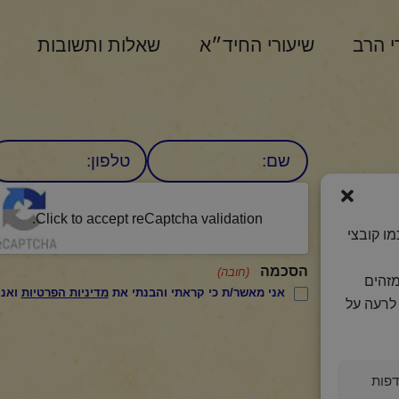
י הרב
שיעורי החיד״א
שאלות ותשובות
שם
טלפון:
CAPTCHA
היומי
Click to accept reCaptcha validation.
ו קובצי
הסכמה
(חובה)
מזהים
אני מאשר/ת כי קראתי והבנתי את
מדיניות הפרטיות
ואני מסכים/ה לתנאיה.
לרעה על
פות