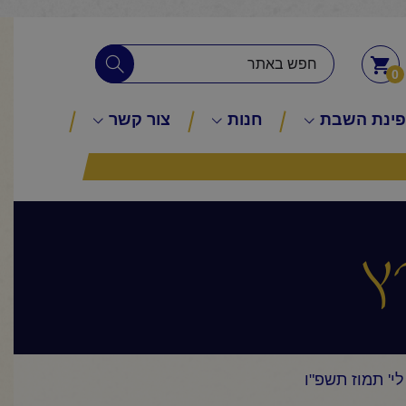
0
ינת השבת
חנות
צור קשר
ץ
י' תמוז תשפ"ו