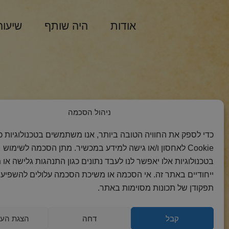
אודות
היה שותף
שיעור
הצטרפות למסר 
ניהול הסכמה
כדי לספק את החוויה הטובה ביותר, אנו משתמשים בטכנולוגיות כמ
Cookie לאחסון ו/או גישה למידע במכשיר. מתן הסכמה לשימוש
בטכנולוגיות אלו יאפשר לנו לעבד נתונים כגון התנהגות גלישה או 
ייחודיים באתר זה. אי הסכמה או משיכת הסכמה עלולים להשפיע 
תפקודן של תכונות מסוימות באתר.
קבל
דחה
הצגת העד
2018 כל הזכויות
הצהרת
מדיניות
מדיניות