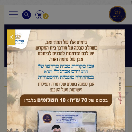
r
0
X
פרשת שבוע
ראשי
שיעורי החיד"א
פרשת שבוע
החיד"א -שיעור לאברכים
/
/
/
פרשת "חקת" עם הרב בניהו שמואלי שליט"א-ג' תמוז תשפ"ג
תפריט קטגוריות
יולי 21, 2023
החיד"א -שיעור לאברכים פרשת