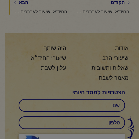
הקודם
הבא
החיד"א -שיעור לאברכים פרשת-"שלח לך"-י"ט סיון תשפ"ג
החיד"א -שיעור לאברכים פרשת "בלק"-י' תמוז תשפ"ג
אודות
היה שותף
שיעורי הרב
שיעורי החיד״א
שאלות ותשובות
עלון לשבת
מאמר לשבת
הצטרפות למסר היומי
שם
טלפון:
CAPTCHA