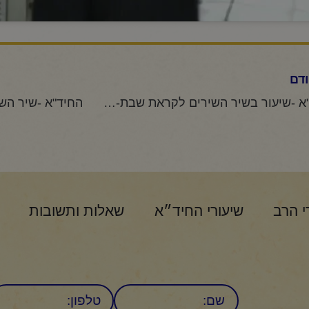
דם
החיד"א -שיעור בשיר השירים לקראת שבת-י"ד אייר תשפ"ג
י הרב
שיעורי החיד״א
שאלות ותשובות
שם
טלפון: