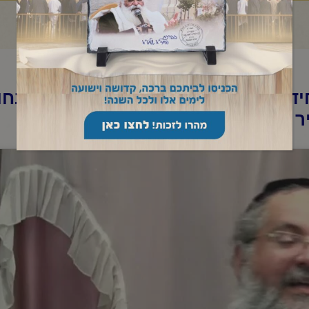
ד"א -שיעור לאברכים פרשת "בהר בחוק
ר תשפ"ג