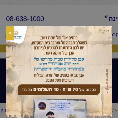
08-638-1000
ינה״
X
הרב
שיעורי החיד״א
שאלות ותשובות
פ
היה שותף
פרשת שבוע
א
פרשת שבוע
החיד"א -שיעור לאברכים פרשת "בהר בחוקתי
/
/