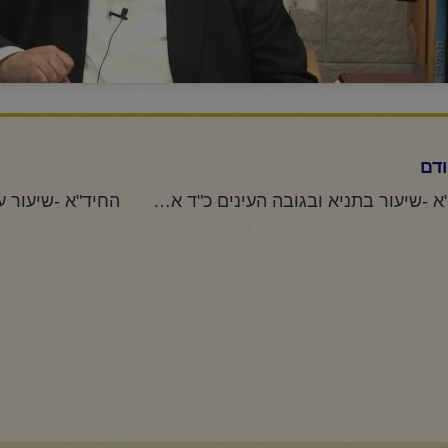
דם
החיד"א -שיעור בתניא ובגובה העינים כ"ד אייר תשפ"ה