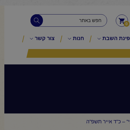
0
ינת השבת
חנות
צור קשר
 – כ"ד אייר תשפ"ה