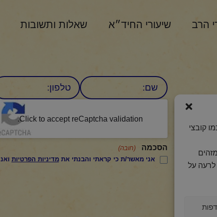
י הרב
שיעורי החיד״א
שאלות ותשובות
שם
טלפון:
CAPTCHA
היומי
Click to accept reCaptcha validation.
ו קובצי
הסכמה
(חובה)
מזהים
אני מאשר/ת כי קראתי והבנתי את
מדיניות הפרטיות
ואני מסכים/ה לתנאיה.
לרעה על
פות