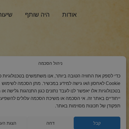
אודות
היה שותף
שיעור
הצטרפות למסר 
ניהול הסכמה
כדי לספק את החוויה הטובה ביותר, אנו משתמשים בטכנולוגיות כמ
Cookie לאחסון ו/או גישה למידע במכשיר. מתן הסכמה לשימוש
בטכנולוגיות אלו יאפשר לנו לעבד נתונים כגון התנהגות גלישה או 
ייחודיים באתר זה. אי הסכמה או משיכת הסכמה עלולים להשפיע 
תפקודן של תכונות מסוימות באתר.
קבל
דחה
הצגת העד
2018 כל הזכויות
הצהרת
מדיניות
מדיניות