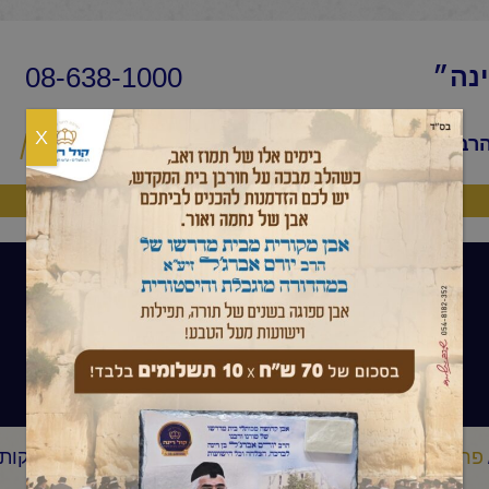
08-638-1000
ינה״
X
הרב
שיעורי החיד״א
שאלות ותשובות
פ
היה שותף
פרשת שבוע
פרשת שבוע
החיד"א -שיעור לאברכים פרשת "בהר -בחוקותי"
/