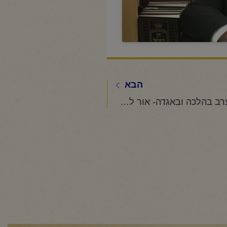
הבא
החיד"א -שיעור ערב בהלכה ובאגדה- אור לכ"ה אייר תשפ"ה