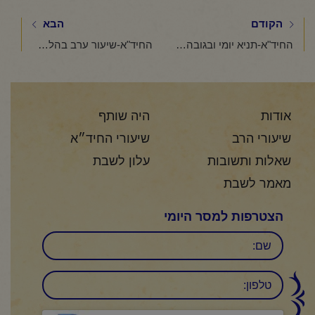
הקודם
הבא
החיד"א-תניא יומי ובגובה העיניים- ח' כסלו תשפ"ה
החיד"א-שיעור ערב בהלכה ובאגדה- אור לט' כסלו תשפ"ה
אודות
היה שותף
שיעורי הרב
שיעורי החיד״א
שאלות ותשובות
עלון לשבת
מאמר לשבת
הצטרפות למסר היומי
שם
טלפון: