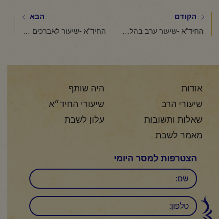
הקודם
הבא
החיד"א -שיעור ערב בהלכה ובאגדה-אור לכ"ד אייר תשפ"ה
החיד"א -שיעור לאברכים פרשת "בהר -בחוקותי" – כ"ד אייר תשפ"ה
אודות
היה שותף
שיעורי הרב
שיעורי החיד״א
שאלות ותשובות
עלון לשבת
מאמר לשבת
הצטרפות למסר היומי
שם
טלפון: