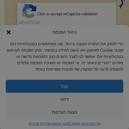
CAPTCHA
Click to accept reCaptcha validation.
הסכמה
(חובה)
ניהול הסכמה
אני מאשר/ת כי קראתי והבנתי את
מדיניות הפרטיות
ואני מסכים/ה לתנאיה.
כדי לספק את החוויה הטובה ביותר, אנו משתמשים בטכנולוגיות כמו
קובצי Cookie לאחסון ו/או גישה למידע במכשיר. מתן הסכמה לשימוש
בטכנולוגיות אלו יאפשר לנו לעבד נתונים כגון התנהגות גלישה או
מזהים ייחודיים באתר זה. אי הסכמה או משיכת הסכמה עלולים
להשפיע לרעה על תפקודן של תכונות מסוימות באתר.
2018 כל הזכויות שמורות לקול רינה
הצהרת נגישות
קבל
מדיניות פרטיות
דחה
מדיניות קובצי Cookie
הצגת העדפות
מדיניות קובצי Cookie
תנאי שימוש ומדיניות פרטיות
ד