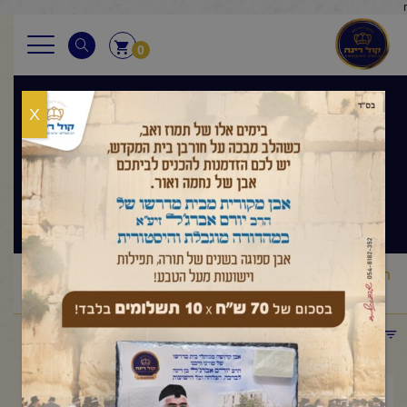
r
0
X
בגובה העיניים
הלכה ותניא יומי
ראשי
שיעורי החיד"א
בגובה העיניים הלכה ותניא יומי
החיד"א
/
/
/
-שיעור בתניא ובגובה העינים כ"ד אייר תשפ"ה
תפריט קטגוריות
יולי 13, 2025