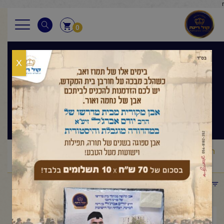
r
0
X
בגובה העיניים
הלכה ותניא יומי
ראשי
שיעורי החיד"א
בגובה העיניים הלכה ותניא יומי
החיד"א
/
/
/
-שיעור בתניא ובגובה העינים כ"ג אדר תשפ"ה
תפריט קטגוריות
אפריל 7, 2025