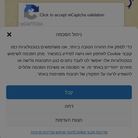
CAPTCHA
Click to accept reCaptcha validation.
הסכמה
(חובה)
ניהול הסכמה
אני מאשר/ת כי קראתי והבנתי את
מדיניות הפרטיות
ואני מסכים/ה לתנאיה.
כדי לספק את החוויה הטובה ביותר, אנו משתמשים בטכנולוגיות כמו
קובצי Cookie לאחסון ו/או גישה למידע במכשיר. מתן הסכמה לשימוש
בטכנולוגיות אלו יאפשר לנו לעבד נתונים כגון התנהגות גלישה או
מזהים ייחודיים באתר זה. אי הסכמה או משיכת הסכמה עלולים
להשפיע לרעה על תפקודן של תכונות מסוימות באתר.
2018 כל הזכויות שמורות לקול רינה
הצהרת נגישות
קבל
מדיניות פרטיות
דחה
מדיניות קובצי Cookie
הצגת העדפות
מדיניות קובצי Cookie
תנאי שימוש ומדיניות פרטיות
ד