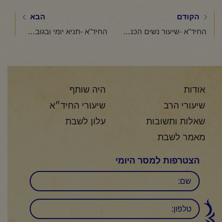
הקודם
הבא
החיד"א -שיעור נשים הכנה לפסח-אור לכ"ג אדר תשפ"ה
החיד"א -תניא יומי ובגובה העיניים-כ"ד אדר תשפ"ה
אודות
היה שותף
שיעורי הרב
שיעורי החיד״א
שאלות ותשובות
עלון לשבת
מאמר לשבת
הצטרפות למסר היומי
שם
טלפון: