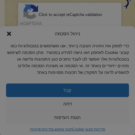
CAPTCHA
Click to accept reCaptcha validation.
הסכמה
(חובה)
ניהול הסכמה
אני מאשר/ת כי קראתי והבנתי את
מדיניות הפרטיות
ואני מסכים/ה לתנאיה.
כדי לספק את החוויה הטובה ביותר, אנו משתמשים בטכנולוגיות כמו
קובצי Cookie לאחסון ו/או גישה למידע במכשיר. מתן הסכמה לשימוש
בטכנולוגיות אלו יאפשר לנו לעבד נתונים כגון התנהגות גלישה או
מזהים ייחודיים באתר זה. אי הסכמה או משיכת הסכמה עלולים
להשפיע לרעה על תפקודן של תכונות מסוימות באתר.
2018 כל הזכויות שמורות לקול רינה
הצהרת נגישות
קבל
מדיניות פרטיות
דחה
מדיניות קובצי Cookie
הצגת העדפות
מדיניות קובצי Cookie
תנאי שימוש ומדיניות פרטיות
ד