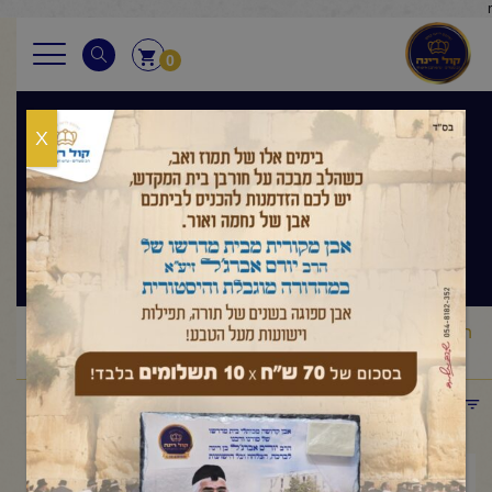
r
0
X
בגובה העיניים
הלכה ותניא יומי
ראשי
שיעורי החיד"א
בגובה העיניים הלכה ותניא יומי
החיד"א
/
/
/
-שיעור בתניא ובגובה העינים ה' אב תשפ"ה
תפריט קטגוריות
אוגוסט 4, 2025