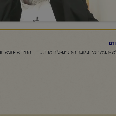
דם
החיד"א -תניא יומי ובגובה העיניים-כ"ח אדר תשפ"ה