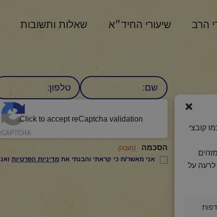
י הרב
שיעורי החיד״א
שאלות ותשובות
שם
טלפון:
CAPTCHA
היומי
Click to accept reCaptcha validation.
ו קובצי
הסכמה
(חובה)
מזהים
אני מאשר/ת כי קראתי והבנתי את
מדיניות הפרטיות
ואני מסכים/ה לתנאיה.
לרעה על
פות