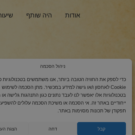
אודות
היה שותף
שיעור
הצטרפות למסר 
ניהול הסכמה
כדי לספק את החוויה הטובה ביותר, אנו משתמשים בטכנולוגיות כמ
Cookie לאחסון ו/או גישה למידע במכשיר. מתן הסכמה לשימוש
בטכנולוגיות אלו יאפשר לנו לעבד נתונים כגון התנהגות גלישה או 
ייחודיים באתר זה. אי הסכמה או משיכת הסכמה עלולים להשפיע 
תפקודן של תכונות מסוימות באתר.
קבל
דחה
הצגת העד
2018 כל הזכויות
הצהרת
מדיניות
מדיניות