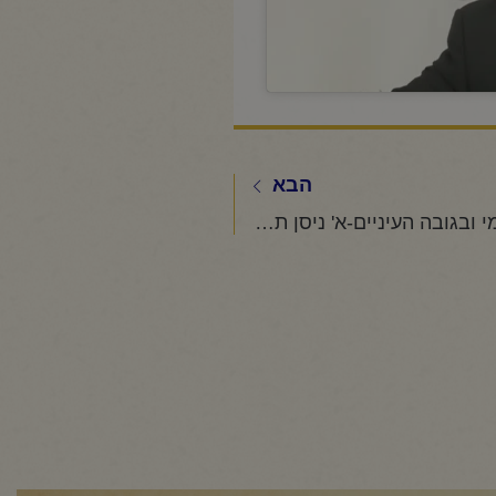
הבא
החיד"א -תניא יומי ובגובה העיניים-א' ניסן תשפ"ה