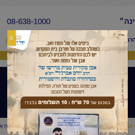
08-638-1000
ינה״
X
הרב
שיעורי החיד״א
שאלות ותשובות
פ
היה שותף
קהלת
 החיד"א
קהלת
החיד"א -שיעור בקהלת לקראת שבת-כ"ח א
/
/