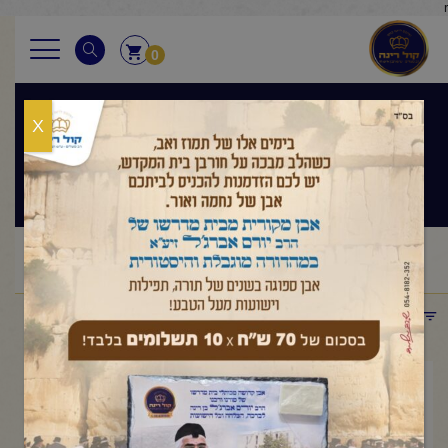
r
0
X
קהלת
ראשי
שיעורי החיד"א
קהלת
החיד"א -מקדשי שביעי שיעור
/
/
/
בקהלת-י"א תשרי תשפ"ו
תפריט קטגוריות
אוקטובר 15, 2025
החיד"א -מקדשי שביעי שיעור