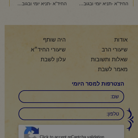
החיד"א -תניא יומי ובגובה עיניים-י"א תשרי תשפ"ו
החיד"א -תניא יומי ובגובה העיניים-י"ג תשרי תשפ"ו
אודות
היה שותף
שיעורי הרב
שיעורי החיד״א
שאלות ותשובות
עלון לשבת
מאמר לשבת
הצטרפות למסר היומי
שם
טלפון:
CAPTCHA
Click to accept reCaptcha validation.