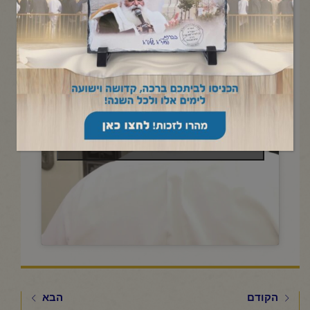
בקהלת-י"א תשרי תשפ"ו
Click to accept marketing cookies and
enable this content
הקודם
הבא