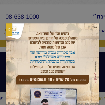
08-638-1000
ינה״
X
הרב
שיעורי החיד״א
שאלות ותשובות
פ
היה שותף
קהלת
 החיד"א
קהלת
החיד"א -מקדשי שביעי שיעור בקהלת-ח' תמ
/
/