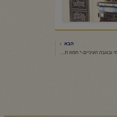
הבא
החיד"א -תניא יומי ובגובה העיניים-י' תמוז תשפ"ה