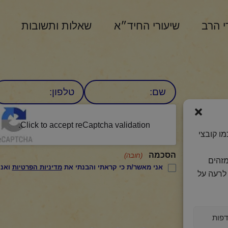
י הרב
שיעורי החיד״א
שאלות ותשובות
שם
טלפון:
CAPTCHA
היומי
Click to accept reCaptcha validation.
ו קובצי
הסכמה
(חובה)
מזהים
אני מאשר/ת כי קראתי והבנתי את
מדיניות הפרטיות
ואני מסכים/ה לתנאיה.
לרעה על
פות