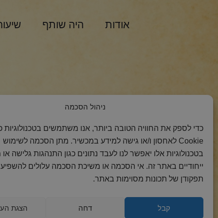
אודות
היה שותף
שיעור
הצטרפות למסר 
ניהול הסכמה
כדי לספק את החוויה הטובה ביותר, אנו משתמשים בטכנולוגיות כמ
Cookie לאחסון ו/או גישה למידע במכשיר. מתן הסכמה לשימוש
בטכנולוגיות אלו יאפשר לנו לעבד נתונים כגון התנהגות גלישה או 
ייחודיים באתר זה. אי הסכמה או משיכת הסכמה עלולים להשפיע 
תפקודן של תכונות מסוימות באתר.
קבל
דחה
הצגת העד
2018 כל הזכויות
הצהרת
מדיניות
מדיניות