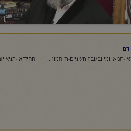
דם
החיד"א -תניא יומי ובגובה העיניים-ח' תמוז תשפ"ה