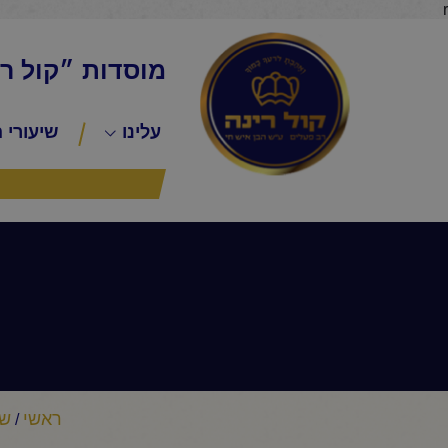
r
מוסדות ״קול ר
עלינו
שיעורי 
ראשי
שי
/