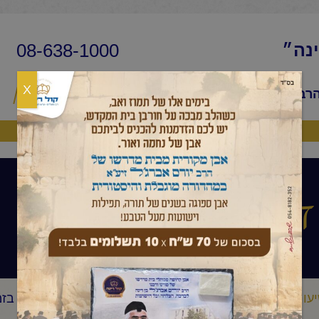
08-638-1000
ינה״
X
הרב
שיעורי החיד״א
שאלות ותשובות
פ
היה שותף
דקה עם החיד"א
עורי החיד"א
דקה עם החיד"א
דקה עם החיד"א-אירועים בזמ
/
/