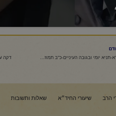
דם
החיד"א-תניא יומי ובגובה העיניים-כ"ב תמוז תשפ"ו
דקה עם
י הרב
שיעורי החיד״א
שאלות ותשובות