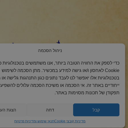
הצטרפות למסר 
ניהול הסכמה
כדי לספק את החוויה הטובה ביותר, אנו משתמשים בטכנולוגיות כמ
Cookie לאחסון ו/או גישה למידע במכשיר. מתן הסכמה לשימוש
בטכנולוגיות אלו יאפשר לנו לעבד נתונים כגון התנהגות גלישה או 
ייחודיים באתר זה. אי הסכמה או משיכת הסכמה עלולים להשפיע 
תפקודן של תכונות מסוימות באתר.
2018 כל הזכויות
הצהרת
מדיניות
מדיניות
קבל
דחה
הצגת העד
שמורות לקול רינה
נגישות
פרטיות
קובצי
Cookie
מדיניות קובצי Cookie
תנאי שימוש ומדיניות פרטיות