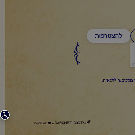
ד
ר
ו