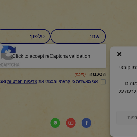
שם
טלפון:
CAPTCHA
היומי
Click to accept reCaptcha validation.
ו קובצי
הסכמה
(חובה)
אני מאשר/ת כי קראתי והבנתי את
מדיניות הפרטיות
ואני מסכים/ה לתנאיה.
מזהים
לרעה על
פות