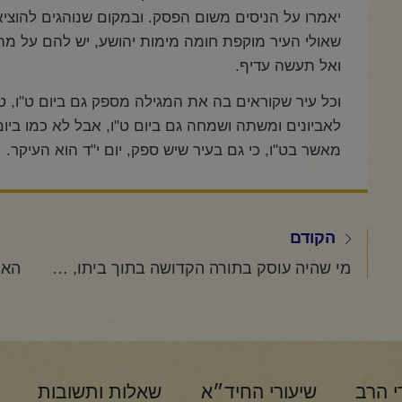
יאמרו על הניסים משום הפסק. ובמקום שנוהגים להוציא
שאולי העיר מוקפת חומה מימות יהושע, יש להם על מה
ואל תעשה עדיף.
וכל עיר שקוראים בה את המגילה מספק גם ביום ט"ו, ט
לאביונים ומשתה ושמחה גם ביום ט"ו, אבל לא כמו ביום
מאשר בט"ו, כי גם בעיר שיש ספק, יום י"ד הוא העיקר.
הקודם
מי שהיה עוסק בתורה הקדושה בתוך ביתו, או בתוך בית המדרש, ויש ברשותו מגילה כשירה הכתובה על קלף, האם יכול לקרוא את המגילה לעצמו בבית, כדי להמשיך מיד בלימוד התורה הקדושה, ולא יעבור זמן רב עד שילך לבית הכנסת, ויתחילו לקרוא, או שמא מוכרח בכל אופן ללכת לשמוע את המגילה בבית הכנסת, למרות שכאמור יפסיד זמן איכות של לימוד תורה?
י הרב
שיעורי החיד״א
שאלות ותשובות