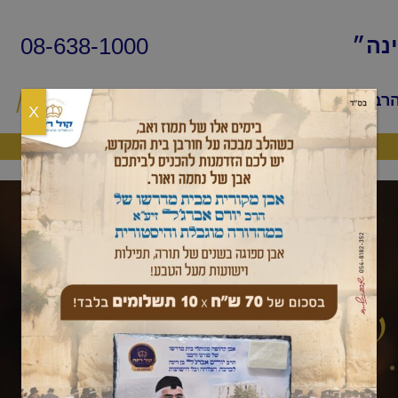
08-638-1000
ינה״
הרב
שיעורי החיד״א
שאלות ותשובות
פ
X
היה שותף
שאלות ותשובות