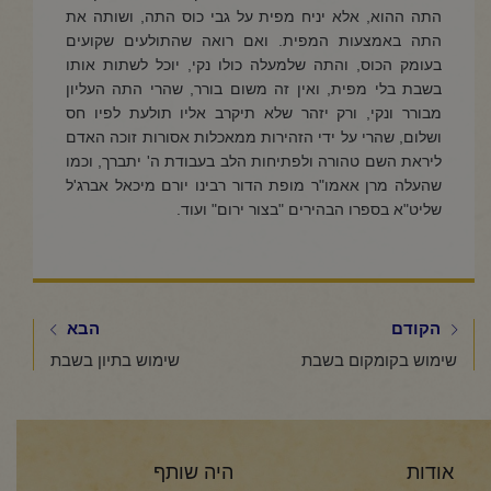
התה ההוא, אלא יניח מפית על גבי כוס התה, ושותה את
התה באמצעות המפית. ואם רואה שהתולעים שקועים
בעומק הכוס, והתה שלמעלה כולו נקי, יוכל לשתות אותו
בשבת בלי מפית, ואין זה משום בורר, שהרי התה העליון
מבורר ונקי, ורק יזהר שלא תיקרב אליו תולעת לפיו חס
ושלום, שהרי על ידי הזהירות ממאכלות אסורות זוכה האדם
ליראת השם טהורה ולפתיחות הלב בעבודת ה' יתברך, וכמו
שהעלה מרן אאמו"ר מופת הדור רבינו יורם מיכאל אברג'ל
שליט"א בספרו הבהירים "בצור ירום" ועוד.
הקודם
הבא
שימוש בקומקום בשבת
שימוש בתיון בשבת
אודות
היה שותף