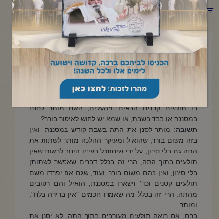
תפריט קטגוריות
אפריל 28, 2022
שימוש במסננת בשבת
שאלה:
מי שהכין תה עם עלי נענע, או שיבא, או שאר עלים
בעלי ריח וטעם, ורוצה לסנן את התה, מחשש שמא ימצאו
בו תולעים קטנים הבאים מהעלים, האם מותר לסננו
במסננת או בבד בשבת, או שמא יש לחוש לאיסור בורר?
תשובה:
מותר לסנן את התה בשבת קודש במסננת, ואין
בזה משום בורר, שהואיל ומעיקר ההלכה מותר לשתות את
התה גם בלי סינון, על ידי שיסתכל בעיניו היטב לראות שאין
תולעים בתוך התה, הרי זה בכלל דברים שאפשר לשתותן
בלי סינון, ואין בהם משום בורר. ועוד, שגם אם יפרדו משם
תולעים קטנים וכד' וישארו במסננת, הואיל והם רטובים
מהתה, הרי זה בכלל מה שאמרו חכמים "אין ברירה בלח",
ומותר.
ברם, אם רואה תולעים מעורבים בתוך התה, לא יסנן את