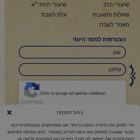
שיעורי הרב
שיעורי החיד״א
שאלות ותשובות
עלון לשבת
מאמר לשבת
הצטרפות למסר היומי
שם
טלפון:
CAPTCHA
Click to accept reCaptcha validation.
הסכמה
ניהול הסכמה
(חובה)
אני מאשר/ת כי קראתי והבנתי את
מדיניות הפרטיות
ואני מסכים/ה לתנאיה.
כדי לספק את החוויה הטובה ביותר, אנו משתמשים בטכנולוגיות כמו
קובצי Cookie לאחסון ו/או גישה למידע במכשיר. מתן הסכמה לשימוש
בטכנולוגיות אלו יאפשר לנו לעבד נתונים כגון התנהגות גלישה או