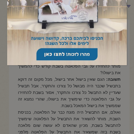
תפריט קטגוריות
אפריל 28, 2022
החזרה בחצי בישול
שאלה:
בשר או עוף שהיה מבושל מיום שישי חצי בישול או
קצת יותר מחצי בישול, אך לא היה מבושל כל צורכו, האם
מותר להחזירו על גבי הפלאטה בשבת קודש כדי להמשיך
את בישולו?
תשובה:
הגם שאין בישול אחר בישול, מכל מקום זה דוקא
בתבשיל שכבר היה מבושל כל צורכו והתקרר, אבל תבשיל
שעדיין לא התבשל כל צורכו והתקרר, אסור בשבת להחזירו
על גבי הפלאטה כדי שימשיך את בישולו, שהרי נמצא זה
שממשיך את בישול המאכל בשבת.
ואולם, אם התבשיל היה מונח כבר על הפלאטה, בכניסת
השבת, מותר להשאיר את התבשיל על הפלאטה שימשיך
להתבשל בשבת, מכיון שהאדם לא עושה שום מלאכה
בשבת בזה שמשאיר את התבשיל על הפלאטה מלפני