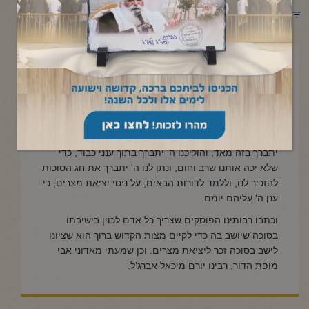
תפריט קטגוריות
אוקטובר 6, 2025
מצוות סוכה
מצות סוכה היא אות ומופת שהוציא אותנו הקדוש ברוך הוא
מארץ מצרים ביד חזקה ובזרוע נטויה, והתקדש שם ה'
יתברך בזה מאד, והוליכנו ה' יתברך בתוך ענני כבוד, כדי
שלא יכה אותנו שרב וחום, ונתן לנו ה' יתברך את חג הסוכות
להזכיר לנו, וללמד לדורות הבאים, על ניסי יציאת מצרים, כי
ענן ה' עליהם יומם.
וכתבו רבותינו הפוסקים שצריך כל אדם לכוין בישיבתו
בסוכה שיושב בה כדי לקיים מצות הקדוש ברוך הוא שציונו
לישב בסוכה זכר ליציאת מצרים. וכן שמעתי מאדוני אבי
מופת הדור, רבינו יורם מיכאל אברג'ל.