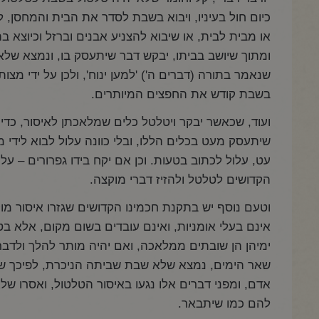
כיום חול בעיניו, ויבוא בשבת לסדר את הבית והמחסן, 
או מבית לבית, או שיבוא להצניע אבנים וברזל וכיוצא
ומתוך שיושב בביתו, יבקש דבר שיתעסק בו, ונמצא של
שנאמר בתורה (דברים ה') 'למען ינוח', ולכן על ידי מ
בשבת קודש את החפצים המיותרים.
ועוד, שכאשר יבקר ויטלטל כלים שמלאכתן לאיסור, כדי 
שיתעסק מעט בכלים הללו, ובלי כוונה עלול לבוא לידי 
עט, עלול לכתוב בטעות. וכן אם יקח בידו גפרורים – על
הקדושים לטלטל ולהזיז דברי מוקצה.
וטעם נוסף יש בתקנת חכמינו הקדושים שגזרו איסור מ
אינם בעלי אומניות, ואינם עובדים בשום מקום, אלא בטלין
ימיהן הן שובתים ממלאכה, ואם יהיה מותר להלך ולדב
שאר הימים, נמצא שלא שבת שביתה הניכרת, לפיכך ש
אדם, ומפני דברים אלו נגעו באיסור הטלטול, ואסרו 
להם כמו שיתבאר.