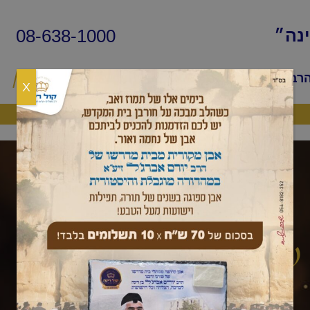
08-638-1000
ינה״
הרב
שיעורי החיד״א
שאלות ותשובות
פ
X
היה שותף
שאלות ותשובות