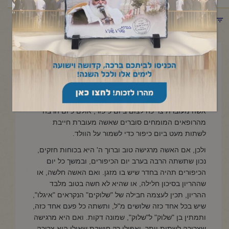
תפריט קטגוריות
אוקטובר 11, 2024
מעוברת ביום כיפור
איש ואשה שזכו וחנן אותם ה' יתברך בהריון, מצד ההלכה
אשה מעוברת צריכה לצום ביום כיפור, אולם כיום הרבה
מהרופאים המומחים סוברים שאשה מעוברת חייבת
לשתות מעט ביום כיפור כדי לשמור על הוולד.
ולכן, אם האשה מרגישה טוב וברוך ה' היא בכוחות חזקים,
נכון שתשתה הרבה בערב יום הכיפורים, ובמשך כל יום
הכיפורים תהיה בחדר שיש בו מזגן. ואם האשה חלשה, או
שההריון בסיכון חלילה, או שהיא לא חשה בטוב מלבד
ההריון, תכין לעצמה חבילה של "שלוקים" הנקראים "איגלו",
שיש בכל אחד כזה שלושים מ"ל, ותשתה כל פעם אחד כזה,
ותמתין בן "שלוק" ל"שלוק", שמונה דקות. ואם היא מרגישה
שצריכה לשתות יותר, ואפילו רק חושבת שאולי היא צריכה,