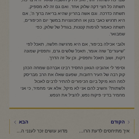
תשתה כל חצי דקה שלוק אחד. ואם גם זה לא מספיק,
תשתה כדרכה. וגם אשה בהריון שהיא בריאה ברוך ה', אם
היא תרגיש כאבי בטן או התכווצויות במשך יום הכיפורים,
תשתה כאמור לגימות קטנות, בגודל של שלוק, כפי
שמבואר.
ולגבי אכילה בכיפור, אם היא מרגישה חלשה, תאכל לפי
"שיעורים" שזה אומר, תאכל שלשים גרם, ותפסיק שמונה
דקות, ושוב תאכל ותפסיק, וכן על זה הדרך.
וסיפר לי אהובינו הגאון החסיד רבינו אברהם שמחה הכהן
קוק רבה של העיר רחובות, שפעם שאלו את הרב מבריסק
למה הוא מיקל ביום הכיפורים להתיר לרבים לאכול
ולשתות? והשיב להם אני לא מיקל, אלא אני מחמיר, כי אני
מחמיר בדיני פיקוח נפש, להציל את הנפש.
הקודם
הבא
איך מתיחסים לדעת הרופא ביום כיפור?
מדוע עושים זכר לענני הכבוד בסוכות ולא לבאר ולמן?