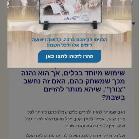
הוא נהנה מכך שמשחק בהם, האם זה נחשב "צורך", שיהא מותר
להזיזם בשבת?
תפריט קטגוריות
אוגוסט 6, 2023
מי שרוצה להזיז את הכלים כגון
מזלגות וסכינים סתם כך ללא
שימוש מיוחד בכלים, אך הוא נהנה
מכך שמשחק בהם, האם זה נחשב
"צורך", שיהא מותר להזיזם
בשבת?
הגם שמותר להזיז ולהרים כלים שמלאכתם להיתר לכל
צורך שיש, ואפילו לצורך קטן, מכל מקום שלא לצורך כלל
ועיקר אין להזיזם ממקומם בשבת.
ועל כל פנים, אדם שעונג הוא לו להרים את הכלים האלו