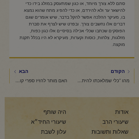
סתם ללא צורך מיוחד, או כגון שמתעסק במזלג בידו כדי
להישאר ער ולא להירדם, או כדי להפיג מתח שהוא נמצא
בו, מעיקר ההלכה אפשר להקל בדבר, שיש אומרים שגם
דברים אלו נחשבים צורך. ובפרט שיש לצרף את סברת
הפוסקים שכתבו שכלי אכילה בסיסיים אלו כגון כפות,
מזלגות, צלחות, כוסות וקערות, מעיקרא לא היו בכלל תקנת
מוקצה.
הקודם
הבא
מהו "כלי שמלאכתו להיתר", והאם מותר להזיזו בשבת קודש, גם כאשר אין צורך כלל בהזזת הכלי?
האם מותר להזיז ספרי קודש ללא שום צורך?
אודות
היה שותף
שיעורי הרב
שיעורי החיד״א
שאלות ותשובות
עלון לשבת