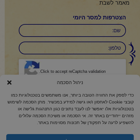
מאמר לשבת
הצטרפות למסר היומי
שם
טלפון:
CAPTCHA
Click to accept reCaptcha validation.
ניהול הסכמה
הסכמה
(חובה)
כדי לספק את החוויה הטובה ביותר, אנו משתמשים בטכנולוגיות כמו
אני מאשר/ת כי קראתי והבנתי את
מדיניות הפרטיות
ואני מסכים/ה לתנאיה.
קובצי Cookie לאחסון ו/או גישה למידע במכשיר. מתן הסכמה לשימוש
בטכנולוגיות אלו יאפשר לנו לעבד נתונים כגון התנהגות גלישה או
מזהים ייחודיים באתר זה. אי הסכמה או משיכת הסכמה עלולים
להשפיע לרעה על תפקודן של תכונות מסוימות באתר.
2018 כל הזכויות שמורות לקול רינה