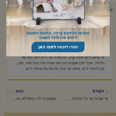
תפריט קטגוריות
מאי 30, 2023
מי שישן ביום, האם צריך ליטול
ידים בקומו משינתו?
מי שישן ביום שינת קבע, לא שורה עליו רוח רעה כמו של
הלילה, אבל יתכן שקצת רוח רעה שורה עליו בכל זאת, ולכן,
נכון ליטול ידים, אולם לא יברך עליהם על נטילת ידים.
הקודם
הבא
מי שהיה ער כל הלילה, האם צריך ליטול ידים בבוקר, או שמא הואיל והוא לא ישן, לא צריך ליטול ידים בבוקר?
כשמברך לה' בתפילה, או ברכות הנהנין, כגון שמברך על הפירות ועל הירקות ועל מיני ממתקים ומגדים, מה צריך לכוין בדעתו?