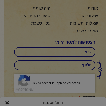
אודות
היה שותף
שיעורי הרב
שיעורי החיד״א
שאלות ותשובות
עלון לשבת
מאמר לשבת
הצטרפות למסר היומי
שם
טלפון:
CAPTCHA
Click to accept reCaptcha validation.
הסכמה
(חובה)
ניהול הסכמה
אני מאשר/ת כי קראתי והבנתי את
מדיניות הפרטיות
ואני מסכים/ה לתנאיה.