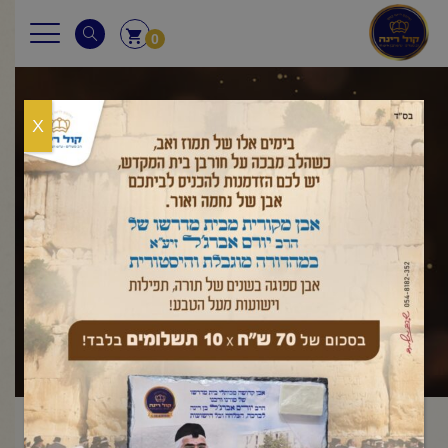
0
X
שאלות ותשובות
ראשי
שאלות ותשובות
השכמת הבוקר
מי שישן ביום, האם
/
/
/
צריך ליטול ידים בקומו משינתו?