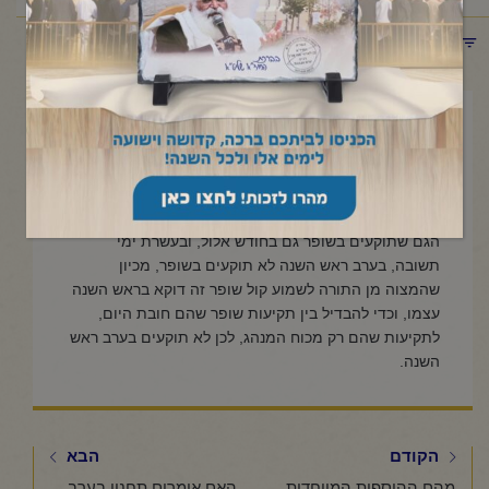
תפריט קטגוריות
ספטמבר 5, 2023
מהם הזמנים שבהם תוקעים
בשופר?
הגם שתוקעים בשופר גם בחודש אלול, ובעשרת ימי
תשובה, בערב ראש השנה לא תוקעים בשופר, מכיון
שהמצוה מן התורה לשמוע קול שופר זה דוקא בראש השנה
עצמו, וכדי להבדיל בין תקיעות שופר שהם חובת היום,
לתקיעות שהם רק מכוח המנהג, לכן לא תוקעים בערב ראש
השנה.
הקודם
הבא
מהם ההוספות המיוחדות בחודש אלול?
האם אומרים תחנון בערב ראש השנה?